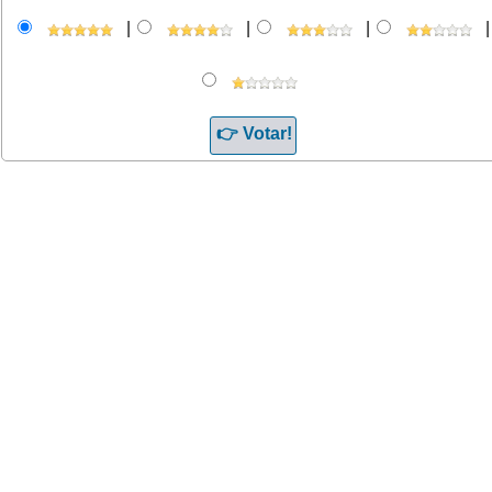
|
|
|
|