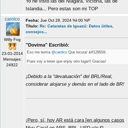
Yo he visto las del Niágara, Victoria, las de
Islandia... Pero estas son mi TOP
carolco
Fecha:
Jue Oct 28, 2024 %I:00 %P
Título:
Re: Cataratas de Iguazú: Datos útiles,
consejos...
Willy Fog
"Dovima" Escribió:
Eso me temía
@carolco
Que locura! &#128559;
23-01-2014
Mensajes:
Pues voy a tener que enjoy otro lugar!! Gracias!
24922
¡Debido a la "devaluación" del BRL/Real,
considerar alojarse y demás en el lado de BR!
¡
Pero, sí, hoy AR está cara [en algunos casos
Muy Cara] en ARS, BRL, USD y/o €
!