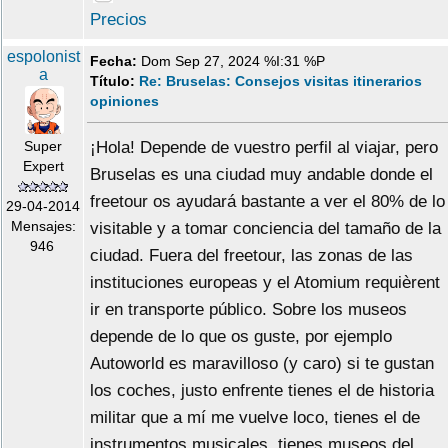
Precios
espolonist
Fecha:
Dom Sep 27, 2024 %I:31 %P
a
Título:
Re: Bruselas: Consejos visitas itinerarios
opiniones
Super
¡Hola! Depende de vuestro perfil al viajar, pero
Expert
Bruselas es una ciudad muy andable donde el
freetour os ayudará bastante a ver el 80% de lo
29-04-2014
Mensajes:
visitable y a tomar conciencia del tamaño de la
946
ciudad. Fuera del freetour, las zonas de las
instituciones europeas y el Atomium requièrent
ir en transporte público. Sobre los museos
depende de lo que os guste, por ejemplo
Autoworld es maravilloso (y caro) si te gustan
los coches, justo enfrente tienes el de historia
militar que a mí me vuelve loco, tienes el de
instrumentos musicales, tienes museos del