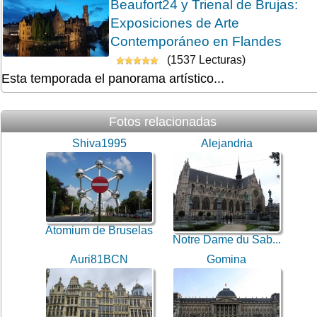
Beaufort24 y Trienal de Brujas:
Exposiciones de Arte
Contemporáneo en Flandes
(1537 Lecturas)
Esta temporada el panorama artístico...
Fotos relacionadas
Shiva1995
Alejandria
Atomium de Bruselas
Notre Dame du Sab...
Auri81BCN
Gomina