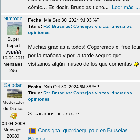
cómic... Es decir, Bruselas tiene...
Leer más ...
Nimrodel
Fecha:
Mie Sep 30, 2024 %I:03 %P
Título:
Re: Bruselas: Consejos visitas itinerarios
opiniones
Super
Expert
Muchas gracias a todos! Cogeremos el free tou
por la mañana y por la tarde seguro que
10-06-2011
visitamos algún museo de los que comentas
Mensajes:
296
Salodari
Fecha:
Sab Oct 30, 2024 %I:38 %P
Título:
Re: Bruselas: Consejos visitas itinerarios
opiniones
Moderador
de Diarios
Separamos hilo sobre:
03-04-2009
Mensajes:
Consigna, guardaequipaje en Bruselas -
20689
Bélgica