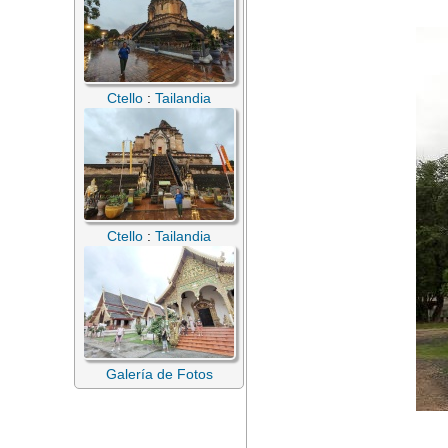
Ctello
:
Tailandia
Ctello
:
Tailandia
Galería de Fotos