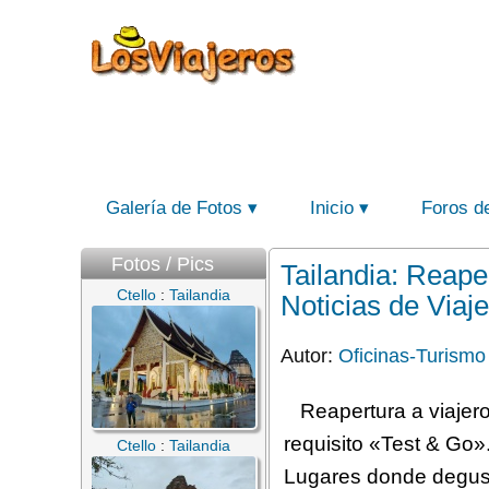
Galería de Fotos
Inicio
Foros d
Fotos / Pics
Tailandia: Reape
Ctello
:
Tailandia
Noticias de Viaj
Autor:
Oficinas-Turismo
Reapertura a viajer
requisito «Test & Go».
Ctello
:
Tailandia
Lugares donde degusta