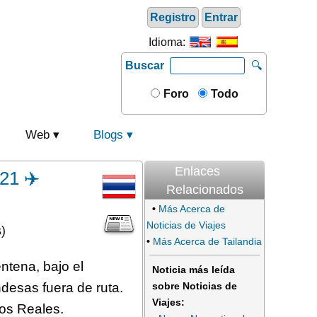
Registro
Entrar
Idioma:
Buscar
🔍
Foro
Todo
Web
Blogs
Enlaces
21 ✈️
Relacionados
•
Más Acerca de
Noticias de Viajes
)
•
Más Acerca de Tailandia
ntena, bajo el
Noticia más leída
ndesas fuera de ruta.
sobre Noticias de
Viajes:
ios Reales.