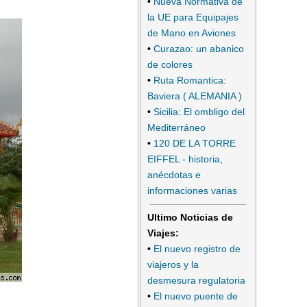
•
Nueva Normativa de
la UE para Equipajes
de Mano en Aviones
•
Curazao: un abanico
de colores
•
Ruta Romantica:
Baviera ( ALEMANIA )
•
Sicilia: El ombligo del
Mediterráneo
•
120 DE LA TORRE
EIFFEL - historia,
anécdotas e
informaciones varias
Ultimo Noticias de
Viajes:
•
El nuevo registro de
viajeros y la
desmesura regulatoria
•
El nuevo puente de