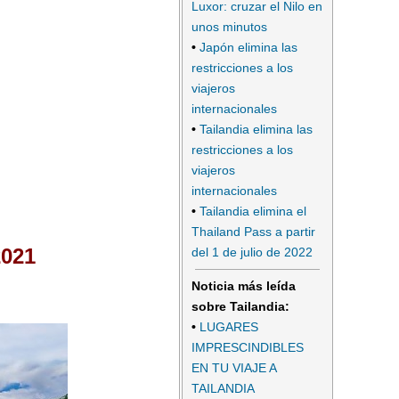
Luxor: cruzar el Nilo en
unos minutos
•
Japón elimina las
restricciones a los
viajeros
internacionales
•
Tailandia elimina las
restricciones a los
viajeros
internacionales
•
Tailandia elimina el
Thailand Pass a partir
2021
del 1 de julio de 2022
Noticia más leída
sobre Tailandia:
•
LUGARES
IMPRESCINDIBLES
EN TU VIAJE A
TAILANDIA