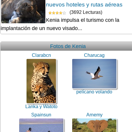
nuevos hoteles y rutas aéreas
(3692 Lecturas)
Kenia impulsa el turismo con la
implantación de un nuevo visado...
Fotos de Kenia
Clarabcn
Charucag
pelícano volando
Lanka y Watoto
Spainsun
Arnemy