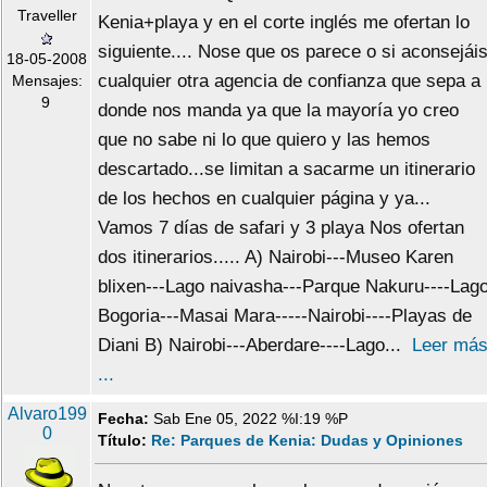
Traveller
Kenia+playa y en el corte inglés me ofertan lo
siguiente.... Nose que os parece o si aconsejái
18-05-2008
cualquier otra agencia de confianza que sepa a
Mensajes:
9
donde nos manda ya que la mayoría yo creo
que no sabe ni lo que quiero y las hemos
descartado...se limitan a sacarme un itinerario
de los hechos en cualquier página y ya...
Vamos 7 días de safari y 3 playa Nos ofertan
dos itinerarios..... A) Nairobi---Museo Karen
blixen---Lago naivasha---Parque Nakuru----Lag
Bogoria---Masai Mara-----Nairobi----Playas de
Diani B) Nairobi---Aberdare----Lago...
Leer má
...
Alvaro199
Fecha:
Sab Ene 05, 2022 %I:19 %P
0
Título:
Re: Parques de Kenia: Dudas y Opiniones