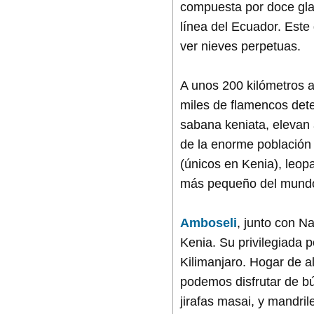
compuesta por doce glac
línea del Ecuador. Este
ver nieves perpetuas.
A unos 200 kilómetros al
miles de flamencos deten
sabana keniata, elevan
de la enorme población
(únicos en Kenia), leopa
más pequeño del mundo
Amboseli
, junto con N
Kenia. Su privilegiada p
Kilimanjaro. Hogar de a
podemos disfrutar de bú
jirafas masai, y mandri