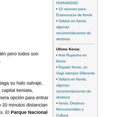
HUMANIDAD
•
10 razones para
Enamorarse de Kenia
•
Safaris en Kenia:
algunas
recomendaciones de
destinos
Ultimo Kenia:
bién pero todos son
•
Arte Rupestre en
.
Kenia
•
Repetir Kenia, un
Viaje siempre Diferente
•
Safaris en Kenia:
aga su halo salvaje,
algunas
capital keniata,
recomendaciones de
destinos
mera opción para entrar
•
Kenia: Destinos
o 20 minutos distancian
Monumentales y
as. El
Parque Nacional
Cultura