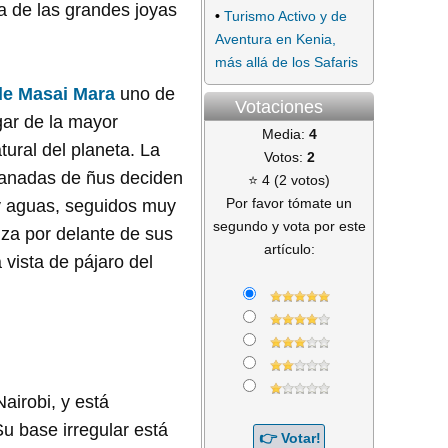
a de las grandes joyas
•
Turismo Activo y de
Aventura en Kenia,
más allá de los Safaris
de Masai Mara
uno de
Votaciones
gar de la mayor
Media:
4
ural del planeta. La
Votos:
2
manadas de ñus deciden
⭐ 4 (2 votos)
Por favor tómate un
y aguas, seguidos muy
segundo y vota por este
uza por delante de sus
artículo:
 vista de pájaro del
airobi, y está
u base irregular está