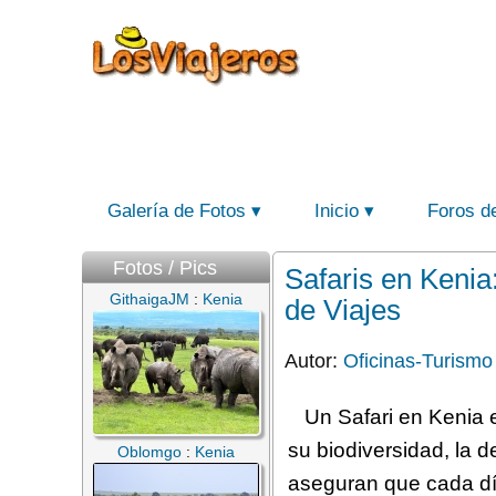
Galería de Fotos
Inicio
Foros d
Fotos / Pics
Safaris en Kenia
GithaigaJM
:
Kenia
de Viajes
Autor:
Oficinas-Turismo
Un Safari en Kenia 
su biodiversidad, la 
Oblomgo
:
Kenia
aseguran que cada dí