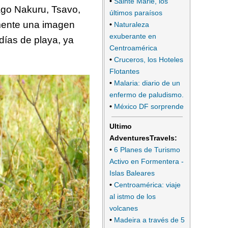
•
Sainte Marie, los
ago Nakuru, Tsavo,
últimos paraísos
mente una imagen
•
Naturaleza
exuberante en
ías de playa, ya
Centroamérica
•
Cruceros, los Hoteles
Flotantes
•
Malaria: diario de un
enfermo de paludismo.
•
México DF sorprende
Ultimo
AdventuresTravels:
•
6 Planes de Turismo
Activo en Formentera -
Islas Baleares
•
Centroamérica: viaje
al istmo de los
volcanes
•
Madeira a través de 5