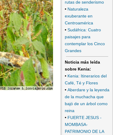
rutas de senderismo
•
Naturaleza
exuberante en
Centroamérica
•
Sudáfrica: Cuatro
paisajes para
contemplar los Cinco
Grandes
Noticia más leída
sobre Kenia:
•
Kenia: Itinerarios del
Café, Té y Flores
•
Aberdare y la leyenda
de la muchacha que
bajó de un árbol como
reina
•
FUERTE JESUS -
MOMBASA-
PATRIMONIO DE LA