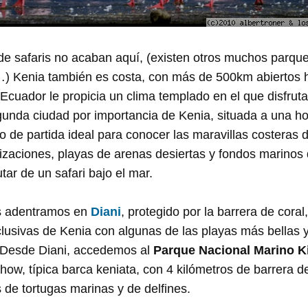
de safaris no acaban aquí, (existen otros muchos parq
 Kenia también es costa, con más de 500km abiertos h
Ecuador le propicia un clima templado en el que disfruta
nda ciudad por importancia de Kenia, situada a una hor
o de partida ideal para conocer las maravillas costeras d
ilizaciones, playas de arenas desiertas y fondos marinos
utar de un safari bajo el mar.
 adentramos en
Diani
, protegido por la barrera de coral
usivas de Kenia con algunas de las playas más bellas 
. Desde Diani, accedemos al
Parque Nacional Marino Ki
dhow, típica barca keniata, con 4 kilómetros de barrera d
 de tortugas marinas y de delfines.