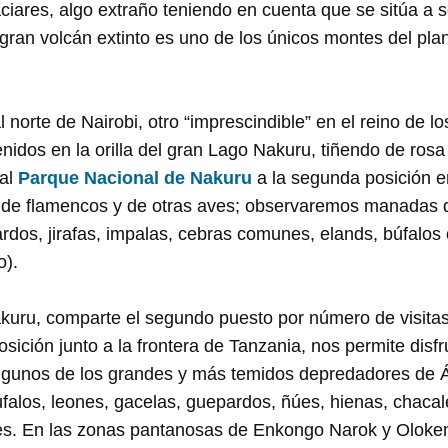
iares, algo extraño teniendo en cuenta que se sitúa a s
 gran volcán extinto es uno de los únicos montes del pl
 norte de Nairobi, otro “imprescindible” en el reino de l
idos en la orilla del gran Lago Nakuru, tiñendo de rosa 
 al
Parque Nacional de Nakuru
a la segunda posición 
 de flamencos y de otras aves; observaremos manadas 
rdos, jirafas, impalas, cebras comunes, elands, búfalos o
).
akuru, comparte el segundo puesto por número de visitas
osición junto a la frontera de Tanzania, nos permite disfru
lgunos de los grandes y más temidos depredadores de Áfr
falos, leones, gacelas, guepardos, ñúes, hienas, chacale
les. En las zonas pantanosas de Enkongo Narok y Oloken