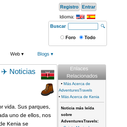
Registro
Entrar
Idioma:
Buscar
🔍
Foro
Todo
Web
Blogs
Enlaces
✈️ Noticias
Relacionados
•
Más Acerca de
AdventuresTravels
•
Más Acerca de Kenia
r vida. Sus parques,
Noticia más leída
ada uno de ellos, nos
sobre
AdventuresTravels:
de Kenia se