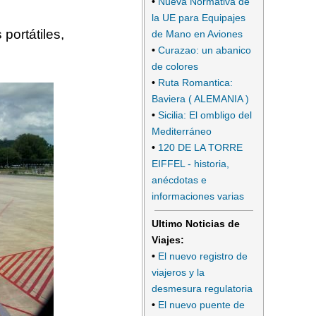
•
Nueva Normativa de
la UE para Equipajes
portátiles,
de Mano en Aviones
•
Curazao: un abanico
de colores
•
Ruta Romantica:
Baviera ( ALEMANIA )
•
Sicilia: El ombligo del
Mediterráneo
•
120 DE LA TORRE
EIFFEL - historia,
anécdotas e
informaciones varias
Ultimo Noticias de
Viajes:
•
El nuevo registro de
viajeros y la
desmesura regulatoria
•
El nuevo puente de