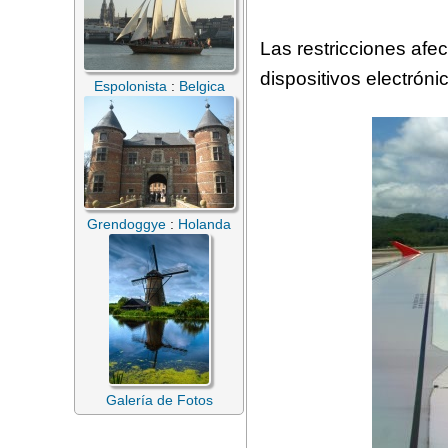
Las restricciones afe
dispositivos electrónic
Espolonista
:
Belgica
Grendoggye
:
Holanda
Galería de Fotos