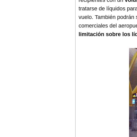
recipientes con un
volu
tratarse de líquidos pa
vuelo. También podrán su
comerciales del aeropue
limitación sobre los l