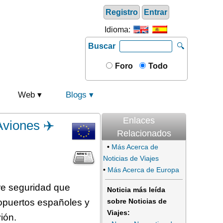
Registro
Entrar
Idioma:
Buscar
🔍
Foro
Todo
Web
Blogs
Enlaces
viones ✈️
Relacionados
•
Más Acerca de
Noticias de Viajes
•
Más Acerca de Europa
re seguridad que
Noticia más leída
ropuertos españoles y
sobre Noticias de
Viajes:
ión.