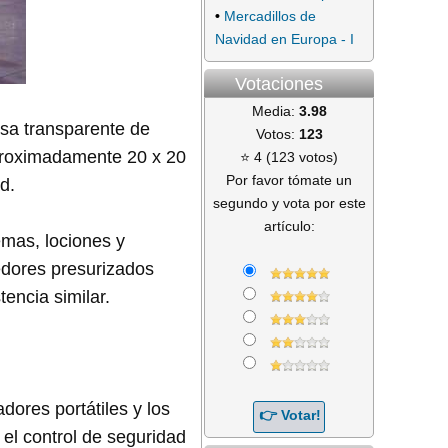
•
Mercadillos de
Navidad en Europa - I
Votaciones
Media:
3.98
sa transparente de
Votos:
123
aproximadamente 20 x 20
⭐ 4 (123 votos)
Por favor tómate un
d.
segundo y vota por este
artículo:
emas, lociones y
edores presurizados
encia similar.
dores portátiles y los
el control de seguridad