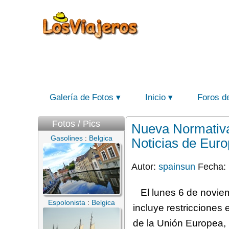
Galería de Fotos
Inicio
Foros d
Fotos / Pics
Nueva Normativa
Gasolines
:
Belgica
Noticias de Eur
Autor:
spainsun
Fecha: 
El lunes 6 de novie
Espolonista
:
Belgica
incluye restricciones
de la Unión Europea, 