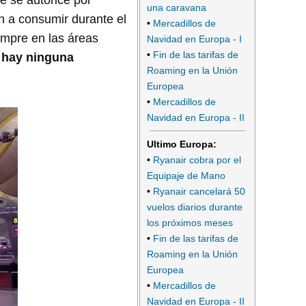
e se autorice por
una caravana
an a consumir durante el
•
Mercadillos de
compre en las áreas
Navidad en Europa - I
•
Fin de las tarifas de
 hay ninguna
Roaming en la Unión
Europea
•
Mercadillos de
Navidad en Europa - II
Ultimo Europa:
•
Ryanair cobra por el
Equipaje de Mano
•
Ryanair cancelará 50
vuelos diarios durante
los próximos meses
•
Fin de las tarifas de
Roaming en la Unión
Europea
•
Mercadillos de
Navidad en Europa - II