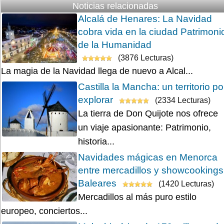
Noticias relacionadas
Alcalá de Henares: La Navidad
cobra vida en la ciudad Patrimoni
de la Humanidad
(3876 Lecturas)
La magia de la Navidad llega de nuevo a Alcal...
Castilla la Mancha: un territorio po
explorar
(2334 Lecturas)
La tierra de Don Quijote nos ofrece
un viaje apasionante: Patrimonio,
historia...
Navidades mágicas en Menorca
entre mercadillos y showcookings
Baleares
(1420 Lecturas)
Mercadillos al más puro estilo
europeo, conciertos...