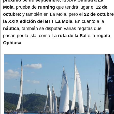
próximo 30 de septiembre
; la
XXV Subida a La
Mola
, prueba de
running
que tendrá lugar el
12 de
octubre
; y también en La Mola, pero el
22 de octubre
la XXIX edición del BTT La Mola
. En cuanto a la
náutica
, también se disputan varias regatas que
pasan por la isla, como
La ruta de la Sal
o la
regata
Ophiusa
.