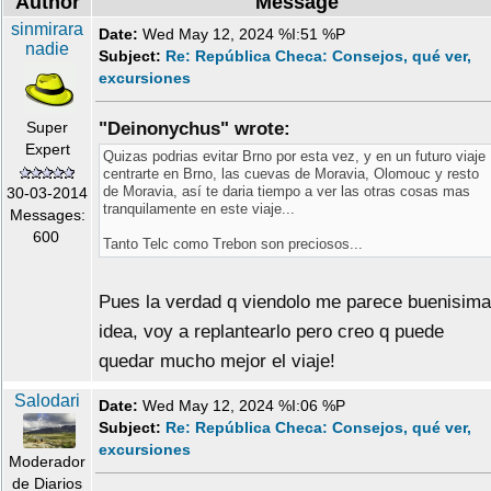
Author
Message
sinmirara
Date:
Wed May 12, 2024 %I:51 %P
nadie
Subject:
Re: República Checa: Consejos, qué ver,
excursiones
Super
"Deinonychus" wrote:
Expert
Quizas podrias evitar Brno por esta vez, y en un futuro viaje
centrarte en Brno, las cuevas de Moravia, Olomouc y resto
de Moravia, así te daria tiempo a ver las otras cosas mas
30-03-2014
tranquilamente en este viaje...
Messages:
600
Tanto Telc como Trebon son preciosos...
Pues la verdad q viendolo me parece buenisima
idea, voy a replantearlo pero creo q puede
quedar mucho mejor el viaje!
Salodari
Date:
Wed May 12, 2024 %I:06 %P
Subject:
Re: República Checa: Consejos, qué ver,
excursiones
Moderador
de Diarios