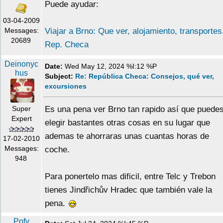
Puede ayudar:
03-04-2009
Messages:
Viajar a Brno: Que ver, alojamiento, transportes
20689
Rep. Checa
Deinonyc
Date:
Wed May 12, 2024 %I:12 %P
hus
Subject:
Re: República Checa: Consejos, qué ver,
excursiones
Super
Es una pena ver Brno tan rapido así que puede
Expert
elegir bastantes otras cosas en su lugar que
ademas te ahorraras unas cuantas horas de
17-02-2010
Messages:
coche.
948
Para ponertelo mas dificil, entre Telc y Trebon
tienes Jindřichův Hradec que también vale la
pena.
Pofy