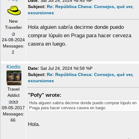
Date:
Sat Jul 24, 2024 %I:45 %P
Subject:
Re: República Checa: Consejos, qué ver,
excursiones
New
Hola alguien sabría decirme donde puedo
Traveller
comprar lúpulo en Praga para hacer cerveza
24-08-2024
casera en luego.
Messages:
2
Kiedis
Date:
Sat Jul 24, 2024 %I:58 %P
Subject:
Re: República Checa: Consejos, qué ver,
excursiones
Travel
"Pofy" wrote:
Addict
Hola alguien sabría decirme donde puedo comprar lúpulo en
09-05-2017
Praga para hacer cerveza casera en luego.
Messages:
66
Hola.