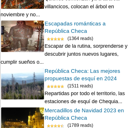
villancicos, colocan el árbol en
noviembre y no...
Escapadas románticas a
República Checa
(1364 reads)
Escapar de la rutina, sorprenderse y
descubrir juntos nuevos lugares,
cumplir sueños o...
República Checa: Las mejores
propuestas de esquí en 2024
(1511 reads)
Repartidas por todo el territorio, las
estaciones de esquí de Chequia...
Mercadillos de Navidad 2023 en
República Checa
(1789 reads)