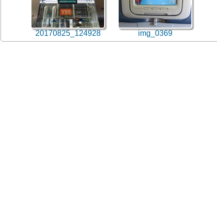
20170825_124928
img_0369