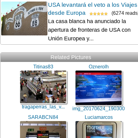
USA levantará el veto a los Viajes
desde Europa
(6274 reads
La casa blanca ha anunciado la
apertura de fronteras de USA con
Unión Europea y...
Related Pictures
Titinas83
Oznerolh
tragaperras_las_v...
img_20170624_190300
SARABCN84
Luciamarcos