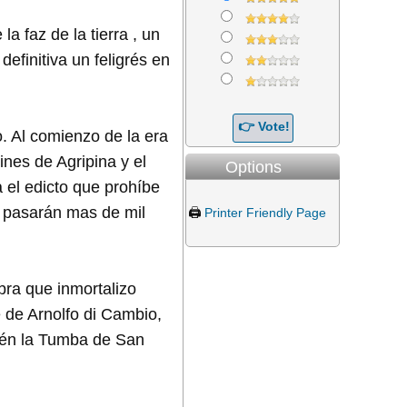
a faz de la tierra , un
efinitiva un feligrés en
. Al comienzo de la era
nes de Agripina y el
Options
 el edicto que prohíbe
ro pasarán mas de mil
🖨️
Printer Friendly Page
bra que inmortalizo
 de Arnolfo di Cambio,
ién la Tumba de San