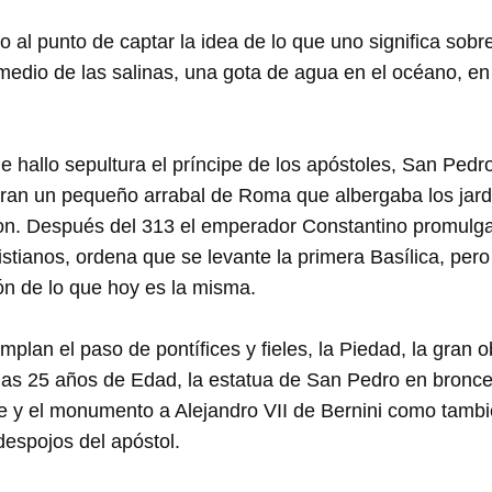
 al punto de captar la idea de lo que uno significa sobre l
edio de las salinas, una gota de agua en el océano, en d
 hallo sepultura el príncipe de los apóstoles, San Pedro
 eran un pequeño arrabal de Roma que albergaba los jardi
ron. Después del 313 el emperador Constantino promulga
ristianos, ordena que se levante la primera Basílica, pe
ón de lo que hoy es la misma.
plan el paso de pontífices y fieles, la Piedad, la gran o
nas 25 años de Edad, la estatua de San Pedro en bronce
e y el monumento a Alejandro VII de Bernini como tamb
despojos del apóstol.