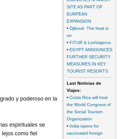
SITE AS PART OF
EURPEAN
EXPANSION
•
Djibouti: The heat is
on
•
FITUR & LosViajeros
•
EGYPT ANNOUNCES
FURTHER SECURITY
MEASURES IN KEY
TOURIST RESORTS
Last Noticias de
Viajes:
•
Costa Rica will host
agrado y poderoso en la
the World Congress of
the Social Tourism
Organization
mas espirituales se
•
India opens for
 lejos como fiel
vaccinated foreign