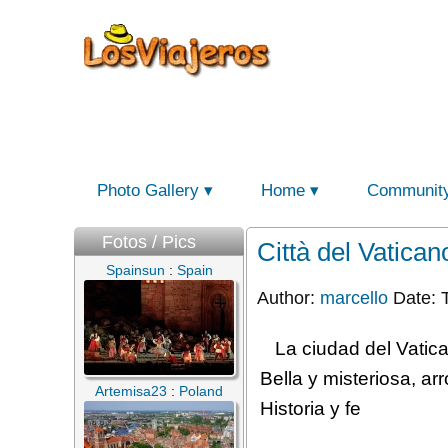
Photo Gallery
Home
Communit
Fotos / Pics
Città del Vatican
Spainsun
:
Spain
Author:
marcello
Date: T
La ciudad del Vatic
Bella y misteriosa, a
Artemisa23
:
Poland
Historia y fe