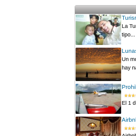
Turis
La Tu
tipo...
Lunas
Un mo
hay n
Prohi
El 1 d
Airbn
Airbnb