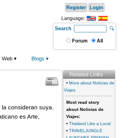
Register
Login
Language:
Search
🔍
Forum
All
Web
Blogs
Related Links
•
More about Noticias de
Viajes
Most read story
 la consideran suya.
about Noticias de
ticano es Arte,
Viajes:
•
Thailand Like a Local
•
TRAVELJUNGLE
LAUNCHES SPANISH