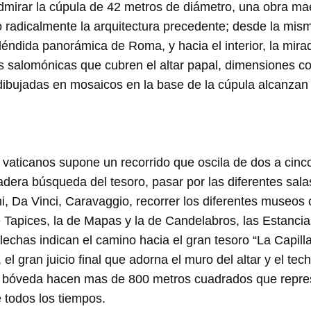
dmirar la cúpula de 42 metros de diámetro, una obra ma
radicalmente la arquitectura precedente; desde la misma
éndida panorámica de Roma, y hacia el interior, la mirad
 salomónicas que cubren el altar papal, dimensiones co
as dibujadas en mosaicos en la base de la cúpula alcanzan
 vaticanos supone un recorrido que oscila de dos a cinco
dera búsqueda del tesoro, pasar por las diferentes sala
ni, Da Vinci, Caravaggio, recorrer los diferentes museos 
e Tapices, la de Mapas y la de Candelabros, las Estanci
lechas indican el camino hacia el gran tesoro “La Capilla
el gran juicio final que adorna el muro del altar y el tech
a bóveda hacen mas de 800 metros cuadrados que repre
e todos los tiempos.