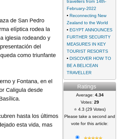
travellers from 14th-
February-2022
•
Reconnecting New
 Plaza de San Pedro
Zealand to the World
rma elíptica rodea la
•
EGYPT ANNOUNCES
FURTHER SECURITY
a iglesia rodeando y
MEASURES IN KEY
epresentación del
TOURIST RESORTS
 queda como triunfante
•
DISCOVER HOW TO
BE A BELICEAN
TRAVELLER
erno y Fontana, en el
Ratings
por Caligula desde
Average:
4.34
Basílica.
Votes:
29
⭐ 4.3 (29 Votes)
ubren hasta los últimos
Please take a second and
vote for this article:
 dejado esta vida, mas