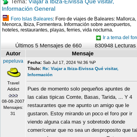
Tema:
Viajar a Ibiza-Eivissa Qué visitar,
Información General
Foro Islas Baleares
: Foro de viajes de Baleares: Mallorca,
Menorca, Ibiza, Formentera. Información sobre aeropuertos,
hoteles, restaurantes, playas, ferries, vida nocturna.
Ir a tema del for
Últimos 5 Mensajes de 660
830948 Lecturas
Autor
Mensaje
pepeluva
Fecha:
Sab Jul 17, 2024 %I:36 %P
Título:
Re: Viajar a Ibiza-Eivissa Qué visitar,
Información
Travel
Pues de momento solo pequeños apuntes de
Addict
las calas tipicas Comte, Basas, Tarida, ... Y 4
08-08-2007
restaurantes que me apunto un amigo que le
Mensajes:
gustaron. Estoy mirando un poco el foro por ir
31
viendo alguna cala mas y sobretodo donde
comer/cenar que no sea un desproposito que ta