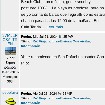
Beach Club, con música, gente snoob y
postureo 100%... La playa es preciosa, pero no
se yo con tanto barco que llega allí como estar
el agua pasadas las 12:00 de la mañana. En
Cala Tarida...
Leer más ...
3VIAJER
Fecha:
Mie Jul 21, 2024 %I:35 %P
OSALTR
Título:
Re: Viajar a Ibiza-Eivissa Qué visitar,
EN
Información
Yo te recomiendo en San Rafael un asador Can
Super
Expert
Pilot
15-01-2016
Mensajes:
368
pepeluva
Fecha:
Vie Jul 23, 2024 %I:25 %P
Título:
Re: Viajar a Ibiza-Eivissa Qué visitar,
Información