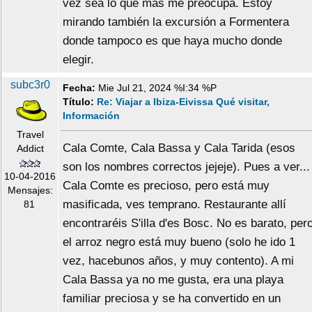
vez sea lo que mas me preocupa. Estoy
mirando también la excursión a Formentera
donde tampoco es que haya mucho donde
elegir.
subc3r0
Fecha:
Mie Jul 21, 2024 %I:34 %P
Título:
Re: Viajar a Ibiza-Eivissa Qué visitar,
Información
Travel
Cala Comte, Cala Bassa y Cala Tarida (esos
Addict
son los nombres correctos jejeje). Pues a ver...
10-04-2016
Cala Comte es precioso, pero está muy
Mensajes:
masificada, ves temprano. Restaurante allí
81
encontraréis S'illa d'es Bosc. No es barato, per
el arroz negro está muy bueno (solo he ido 1
vez, hacebunos años, y muy contento). A mi
Cala Bassa ya no me gusta, era una playa
familiar preciosa y se ha convertido en un