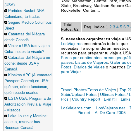
York: Manhattan, Central Park, Empir
(USA)
State, Broadway, Madison Square Ga
Rockefeller Center....
Partidos Basket NBA -
Calendario, Entradas
Seguro Médico Columbus
Total
Pag. Indice 1
2
3
4
5
6
7
Direct
Fotos: 62
Cataratas del Niágara
Si necesitas organizar tu viaje a U
desde Canadá
LosViajeros
encontrarás todo lo que
Viajar a USA tras viaje a
necesitas. Te sorprenderán nuestros
Cuba: necesito visado?
recursos para preparar tu viaje a USA
Foros por continentes, areas geográf
Cataratas del Niágara en
paises
,
Listas de Viajeros
,
Galerías d
coche: desde USA y
Fotos
,
Diarios de Viajes
o nuestros
En
Canadá
para Viajar
...
Kioskos APC (Automated
Passport Control) en USA:
qué son, cómo funcionan,
Travel Photos/Fotos de Viajes
|
Top 2
quién puede usarlos
Subir/Upload Fotos
|
Ultimas Fotos / 
ESTA USA: Programa de
Pics
|
Country Report
|
E-m@il
|
Links
Autorizacion Previa al Viaje
LosViajeros.com
LosViajeros.net
- Visados
Pic.net
A. De Cara 2005
Lake Louise y Moraine:
acceso, reservar bus-
Rocosas Canadá