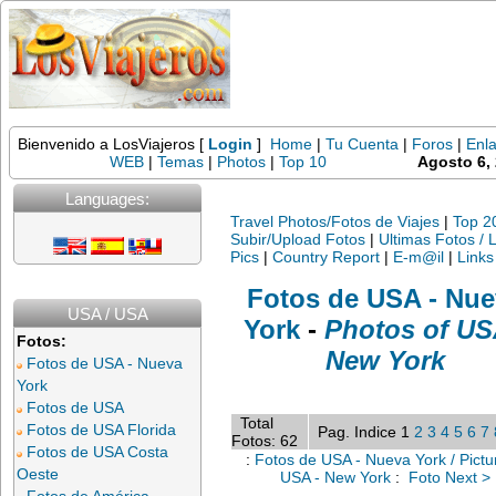
Bienvenido a LosViajeros [
Login
]
Home
|
Tu Cuenta
|
Foros
|
Enl
WEB
|
Temas
|
Photos
|
Top 10
Agosto 6,
Languages:
Travel Photos/Fotos de Viajes
|
Top 2
Subir/Upload Fotos
|
Ultimas Fotos / 
Pics
|
Country Report
|
E-m@il
|
Links
Fotos de USA - Nue
USA / USA
York
-
Photos of US
Fotos:
New York
Fotos de USA - Nueva
York
Fotos de USA
Total
Fotos de USA Florida
Pag. Indice 1
2
3
4
5
6
7
Fotos: 62
Fotos de USA Costa
:
Fotos de USA - Nueva York / Pictu
Oeste
USA - New York
:
Foto Next >