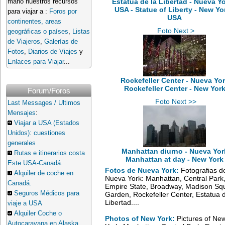
Estatua de la Libertad - Nueva Yo
mano nuestros recursos
USA - Statue of Liberty - New Yor
para viajar a :
Foros por
USA
continentes, areas
Foto Next >
geográficas o países
,
Listas
de Viajeros
,
Galerías de
Fotos
,
Diarios de Viajes
y
Enlaces para Viajar
...
Rockefeller Center - Nueva Yo
Rockefeller Center - New Yor
Forum/Foros
Foto Next >>
Last Messages / Ultimos
Mensajes
:
Viajar a USA (Estados
Unidos): cuestiones
generales
Manhattan diurno - Nueva Yor
Rutas e itinerarios costa
Manhattan at day - New York
Este USA-Canadá.
Fotos de Nueva York:
Fotografias d
Alquiler de coche en
Nueva York: Manhattan, Central Park
Canadá.
Empire State, Broadway, Madison Sq
Seguros Médicos para
Garden, Rockefeller Center, Estatua d
Libertad....
viaje a USA
Alquiler Coche o
Photos of New York:
Pictures of Ne
Autocaravana en Alaska