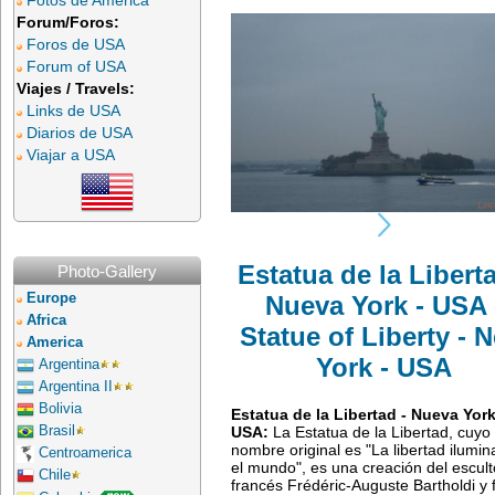
Fotos de América
Forum/Foros:
Foros de USA
Forum of USA
Viajes / Travels:
Links de USA
Diarios de USA
Viajar a USA
Estatua de la Liberta
Photo-Gallery
Europe
Nueva York - USA 
Africa
Statue of Liberty - 
America
York - USA
Argentina
Argentina II
Bolivia
Estatua de la Libertad - Nueva York
USA:
La Estatua de la Libertad, cuyo
Brasil
nombre original es "La libertad ilumi
Centroamerica
el mundo", es una creación del escult
Chile
francés Frédéric-Auguste Bartholdi y 