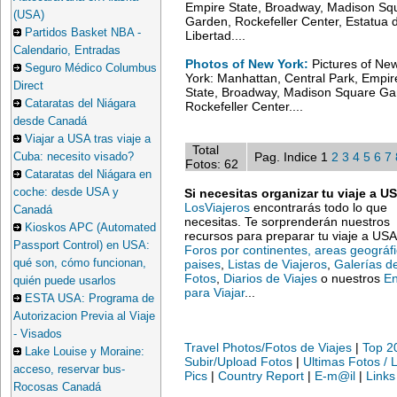
Empire State, Broadway, Madison Sq
(USA)
Garden, Rockefeller Center, Estatua d
Partidos Basket NBA -
Libertad....
Calendario, Entradas
Photos of New York:
Pictures of Ne
Seguro Médico Columbus
York: Manhattan, Central Park, Empir
Direct
State, Broadway, Madison Square Ga
Cataratas del Niágara
Rockefeller Center....
desde Canadá
Viajar a USA tras viaje a
Total
Pag. Indice 1
2
3
4
5
6
7
Cuba: necesito visado?
Fotos: 62
Cataratas del Niágara en
coche: desde USA y
Si necesitas organizar tu viaje a U
LosViajeros
encontrarás todo lo que
Canadá
necesitas. Te sorprenderán nuestros
Kioskos APC (Automated
recursos para preparar tu viaje a USA
Passport Control) en USA:
Foros por continentes, areas geográf
qué son, cómo funcionan,
paises
,
Listas de Viajeros
,
Galerías d
Fotos
,
Diarios de Viajes
o nuestros
En
quién puede usarlos
para Viajar
...
ESTA USA: Programa de
Autorizacion Previa al Viaje
- Visados
Travel Photos/Fotos de Viajes
|
Top 2
Lake Louise y Moraine:
Subir/Upload Fotos
|
Ultimas Fotos / 
acceso, reservar bus-
Pics
|
Country Report
|
E-m@il
|
Links
Rocosas Canadá