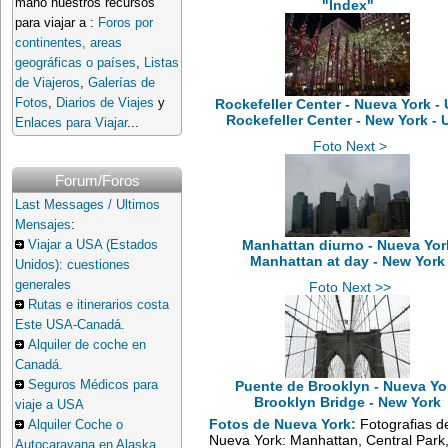
mano nuestros recursos
"Index"
para viajar a :
Foros por
continentes, areas
geográficas o países
,
Listas
de Viajeros
,
Galerías de
Fotos
,
Diarios de Viajes
y
Rockefeller Center - Nueva York - 
Rockefeller Center - New York -
Enlaces para Viajar
...
Foto Next >
Forum/Foros
Last Messages / Ultimos
Mensajes
:
Manhattan diurno - Nueva Yor
Viajar a USA (Estados
Manhattan at day - New York
Unidos): cuestiones
generales
Foto Next >>
Rutas e itinerarios costa
Este USA-Canadá.
Alquiler de coche en
Canadá.
Seguros Médicos para
Puente de Brooklyn - Nueva Yo
Brooklyn Bridge - New York
viaje a USA
Fotos de Nueva York:
Fotografias d
Alquiler Coche o
Nueva York: Manhattan, Central Park
Autocaravana en Alaska