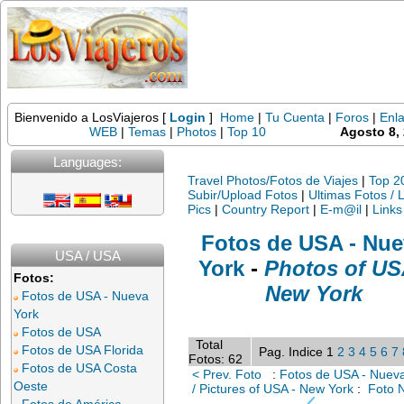
Bienvenido a LosViajeros [
Login
]
Home
|
Tu Cuenta
|
Foros
|
Enl
WEB
|
Temas
|
Photos
|
Top 10
Agosto 8,
Languages:
Travel Photos/Fotos de Viajes
|
Top 2
Subir/Upload Fotos
|
Ultimas Fotos / 
Pics
|
Country Report
|
E-m@il
|
Links
Fotos de USA - Nue
USA / USA
York
-
Photos of US
Fotos:
New York
Fotos de USA - Nueva
York
Fotos de USA
Total
Fotos de USA Florida
Pag. Indice 1
2
3
4
5
6
7
Fotos: 62
Fotos de USA Costa
< Prev. Foto
:
Fotos de USA - Nueva
Oeste
/ Pictures of USA - New York
:
Foto 