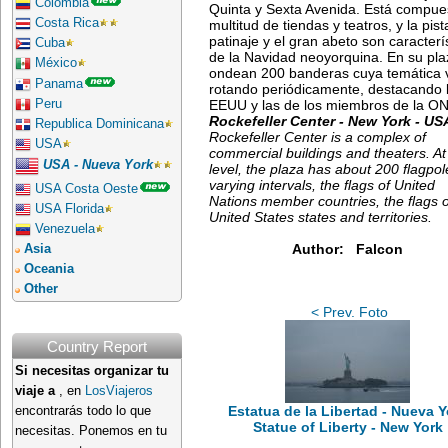
Colombia
Quinta y Sexta Avenida. Está compue
Costa Rica
multitud de tiendas y teatros, y la pis
patinaje y el gran abeto son caracterí
Cuba
de la Navidad neoyorquina. En su pla
México
ondean 200 banderas cuya temática 
Panama
rotando periódicamente, destacando 
Peru
EEUU y las de los miembros de la O
Rockefeller Center - New York - US
Republica Dominicana
Rockefeller Center is a complex of
USA
commercial buildings and theaters. At
USA - Nueva York
level, the plaza has about 200 flagpol
varying intervals, the flags of United
USA Costa Oeste
Nations member countries, the flags o
USA Florida
United States states and territories.
Venezuela
Author: Falcon
Asia
Oceania
Other
< Prev. Foto
Country Report
Si necesitas organizar tu
viaje a
, en
LosViajeros
Estatua de la Libertad - Nueva Y
encontrarás todo lo que
Statue of Liberty - New York
necesitas. Ponemos en tu