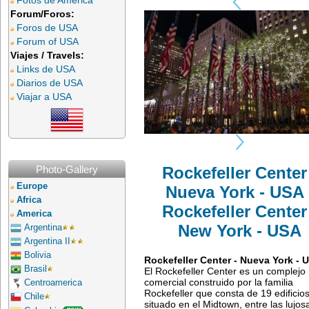
Fotos de América
Forum/Foros:
Foros de USA
Forum of USA
Viajes / Travels:
Links de USA
Diarios de USA
Viajar a USA
Photo-Gallery
Rockefeller Center
Europe
Nueva York - USA 
Africa
Rockefeller Center
America
New York - USA
Argentina
Argentina II
Bolivia
Rockefeller Center - Nueva York - 
Brasil
El Rockefeller Center es un complejo
comercial construido por la familia
Centroamerica
Rockefeller que consta de 19 edificios
Chile
situado en el Midtown, entre las lujos