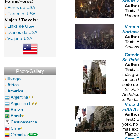
South v
Forum/Foros:
Author
Foros de USA
Text:
P
Forum of USA
Panoram
Viajes / Travels:
Links de USA
Vista 
Northwe
Diarios de USA
Author
Viajar a USA
Text:
E
Amazin
Catedr
St. Patr
Author
Text:
L
Photo-Gallery
más gran
Europe
famosa Q
sede de 
Africa
St. Pat
America
Archdioc
Argentina
is the l
Argentina II
Vista 
Fifth A
Bolivia
Author
Brasil
Text:
S
Centroamerica
york, no
Chile
más exc
Famous 
Colombia