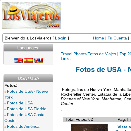
Bienvenido a LosViajeros [
Login
]
Home
|
Tu Cuenta
|
Languages:
Travel Photos/Fotos de Viajes
|
Top 2
Links
Fotos de USA - 
USA / USA
Fotos:
Fotografias de Nueva York: Manhatta
Fotos de USA - Nueva
Rockefeller Center, Estatua de la Liber
York
Pictures of New York: Manhattan, Cen
Fotos de USA
Center...
Fotos de USA Florida
Fotos de USA Costa
Total Fotos: 62
Pag. In
Oeste
Fotos de América
Vista 