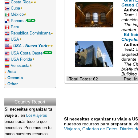
Gran E
Costa Rica
Grand C
Cuba
Author
México
Text:
L
estació
Panama
The imp
Peru
number o
Republica Dominicana
Edific
Chrysle
USA
Author
USA - Nueva York
Text:
E
USA Costa Oeste
arquitec
durante 
USA Florida
The Chr
Venezuela
briefly 
Asia
Building
Oceania
Total Fotos: 62
Pag. In
Other
Country Report
Si necesitas organizar tu
viaje a
, en
LosViajeros
Si necesitas organizar tu viaje a U
encontrarás todo lo que
nuestros recursos para preparar tu v
necesitas. Ponemos en tu
Viajeros
,
Galerías de Fotos
,
Diarios d
mano nuestros recursos