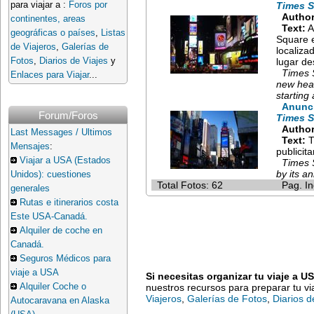
para viajar a :
Foros por
Times S
Author
continentes, areas
Text:
A
geográficas o países
,
Listas
Square e
de Viajeros
,
Galerías de
localiza
Fotos
,
Diarios de Viajes
y
lugar de
Times S
Enlaces para Viajar
...
new head
starting
Anunci
Forum/Foros
Times S
Author
Last Messages / Ultimos
Text:
T
Mensajes
:
publicit
Viajar a USA (Estados
Times S
by its a
Unidos): cuestiones
Total Fotos: 62
Pag. In
generales
Rutas e itinerarios costa
Este USA-Canadá.
Alquiler de coche en
Canadá.
Seguros Médicos para
viaje a USA
Si necesitas organizar tu viaje a U
Alquiler Coche o
nuestros recursos para preparar tu v
Viajeros
,
Galerías de Fotos
,
Diarios d
Autocaravana en Alaska