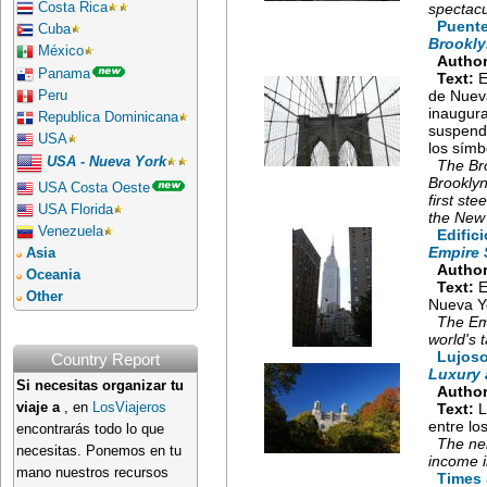
Costa Rica
spectacu
Puente
Cuba
Brookly
México
Author
Panama
Text:
E
de Nueva
Peru
inaugura
Republica Dominicana
suspendi
USA
los símb
USA - Nueva York
The Br
Brooklyn
USA Costa Oeste
first st
USA Florida
the New 
Venezuela
Edific
Empire 
Asia
Author
Oceania
Text:
E
Other
Nueva Yo
The Emp
world's t
Lujoso
Country Report
Luxury 
Si necesitas organizar tu
Author
viaje a
, en
LosViajeros
Text:
L
entre lo
encontrarás todo lo que
The ne
necesitas. Ponemos en tu
income i
mano nuestros recursos
Times 