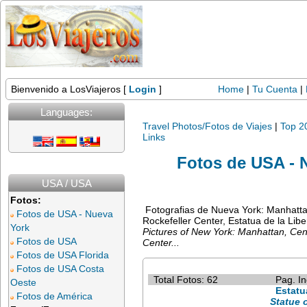
Bienvenido a LosViajeros [
Login
]
Home
|
Tu Cuenta
|
Languages:
Travel Photos/Fotos de Viajes
|
Top 2
Links
Fotos de USA - 
USA / USA
Fotos:
Fotografias de Nueva York: Manhatta
Fotos de USA - Nueva
Rockefeller Center, Estatua de la Liber
York
Pictures of New York: Manhattan, Cen
Fotos de USA
Center...
Fotos de USA Florida
Fotos de USA Costa
Total Fotos: 62
Pag. In
Oeste
Estatu
Fotos de América
Statue 