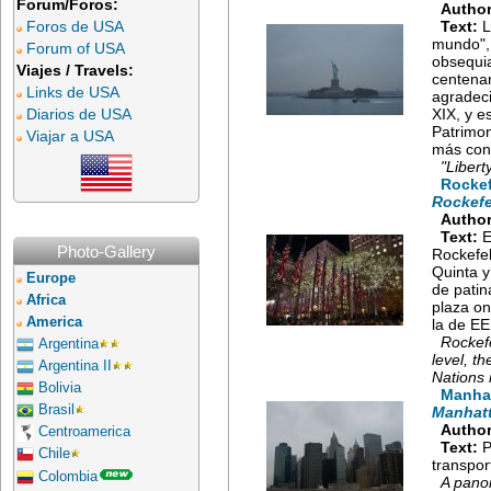
Forum/Foros:
Author
Foros de USA
Text:
L
mundo", 
Forum of USA
obsequia
Viajes / Travels:
centenar
Links de USA
agradeci
Diarios de USA
XIX, y e
Patrimo
Viajar a USA
más con
"Libert
Rockef
Rockefe
Author
Text:
E
Photo-Gallery
Rockefel
Quinta y
Europe
de patin
Africa
plaza o
America
la de E
Rockefe
Argentina
level, t
Argentina II
Nations 
Bolivia
Manhat
Brasil
Manhatt
Author
Centroamerica
Text:
P
Chile
transpor
Colombia
A panor