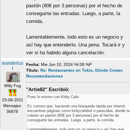
pastón (80€ por 3 personas) por el hecho de
conseguirte las entradas. Luego, a parte, la
comida.
Lamentablemente, todo esto es un negocio y
así hay que entenderlo. Una pena. Tocará ir y
ver si ha habido alguna cancelación.
wanderlus
Fecha:
Mie Jun 10, 2024 %I:08 %P
t
Título:
Re: Restaurantes en Tokio, Dónde Comer,
Recomendaciones
Willy Fog
"Artie82" Escribió:
Pues lo mismo con Kirby Cafe.
23-08-2011
Mensajes:
Es curioso que, haciendo una búsqueda rápida por interné,
encuentras páginas como kirbycafebot o parecidas, donde te
36878
cobran un pastón (80€ por 3 personas) por el hecho de
conseguirte las entradas. Luego, a parte, la comida.
Lamentablemente, todo esto es un negocio y así hay que