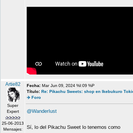
Artie82
Fecha:
Mar Jun 09, 2024 %I:09 %P
Título:
Re: Pikachu Sweets: shop en Ikebukuro Toki
✈️ Foro
Super
@Wanderlust
Expert
25-06-2013
Sí, lo del Pikachu Sweet lo tenemos como
Mensajes: