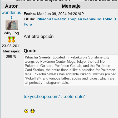
Autor
Mensaje
wanderlus
Fecha:
Mar Jun 09, 2024 %I:20 %P
t
Título:
Pikachu Sweets: shop en Ikebukuro Tokio ✈️
Foro
Willy Fog
Ah! otra opción
23-08-2011
Quote::
Mensajes:
36878
Pikachu Sweets.
Located in Ikebukuro’s Sunshine City
alongside Pokémon Center Mega Tokyo, the real-life
Pokémon Go stop, Pokémon Go Lab, and the Pokémon
Card Station, the entire floor is like a paradise for Pokémon
fans. Pikachu Sweets has adorable Pikachu waffles (coined
“Pokeffle”), and various lattes, sodas and juices, which are
all perfectly Instagrammable.
tokyocheapo.com/ ...eets-cafe/