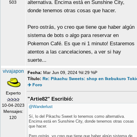
alternativa. Encima está en Sunshine City,
503
donde tenemos otras cosas que hacer.
Pero ostrás, yo creo que tiene que haber algún
sistema de bots o algo para reservar en
Pokemon Café. Es que ni 1 minuto! Estaremos
atentos a las cancelaciones, a ver si hay
suerte...
vivajapon
Fecha:
Mar Jun 09, 2024 %I:29 %P
Título:
Re: Pikachu Sweets: shop en Ikebukuro Toki
✈️ Foro
Experto
"Artie82" Escribió:
10-04-2023
@Wanderlust
Mensajes:
Sí, lo del Pikachu Sweet lo tenemos como alternativa.
120
Encima está en Sunshine City, donde tenemos otras cosas
que hacer.
Pero ostrás, yo creo que tiene que haber algún sistema de