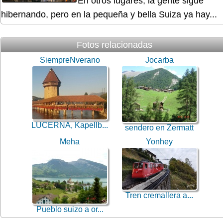
En otros lugares, la gente sigue
hibernando, pero en la pequeña y bella Suiza ya hay...
Fotos relacionadas
SiempreNverano
Jocarba
LUCERNA, Kapellb...
sendero en Zermatt
Meha
Yonhey
Tren cremallera a...
Pueblo suizo a or...