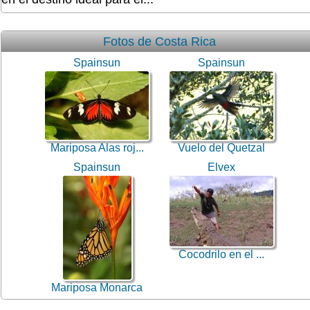
Fotos de Costa Rica
Spainsun
Spainsun
Mariposa Alas roj...
Vuelo del Quetzal
Spainsun
Elvex
Cocodrilo en el ...
Mariposa Monarca