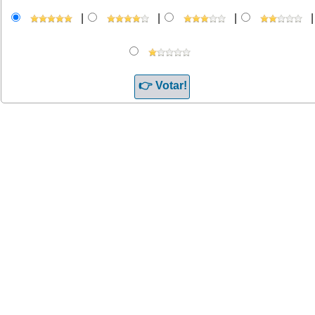
|
|
|
|