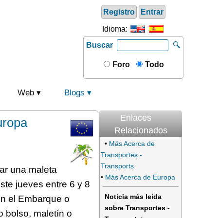
Registro
Entrar
Idioma:
Buscar
🔍
Foro
Todo
Web
Blogs
Enlaces
uropa
Relacionados
•
Más Acerca de
Transportes -
Transports
var una maleta
•
Más Acerca de Europa
te jueves entre 6 y 8
Noticia más leída
 en el Embarque o
sobre Transportes -
o bolso, maletín o