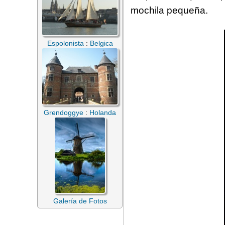
mochila pequeña.
Espolonista
:
Belgica
Grendoggye
:
Holanda
Galería de Fotos