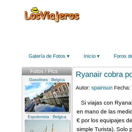
Galería de Fotos
Inicio
Foros d
Fotos / Pics
Ryanair cobra po
Gasolines
:
Belgica
Autor:
spainsun
Fecha: 
Si viajas con Ryana
en mano de las medida
Espolonista
:
Belgica
€ por los equipajes d
simple Turista). Solo 