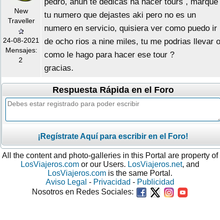
pedro, ahun te dedicas ha hacer tours , marque
New
tu numero que dejastes aki pero no es un
Traveller
numero en servicio, quisiera ver como puedo ir
24-08-2021
de ocho rios a nine miles, tu me podrias llevar 
Mensajes:
como le hago para hacer ese tour ?
2
gracias.
Respuesta Rápida en el Foro
¡Regístrate Aquí para escribir en el Foro!
All the content and photo-galleries in this Portal are property of
LosViajeros.com
or our Users.
LosViajeros.net
, and
LosViajeros.com
is the same Portal.
Aviso Legal
-
Privacidad
-
Publicidad
Nosotros en Redes Sociales: