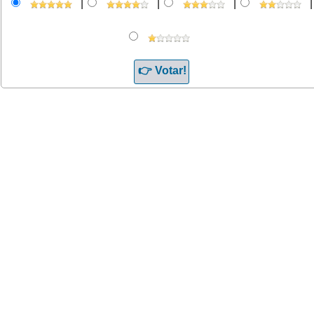
|
|
|
|