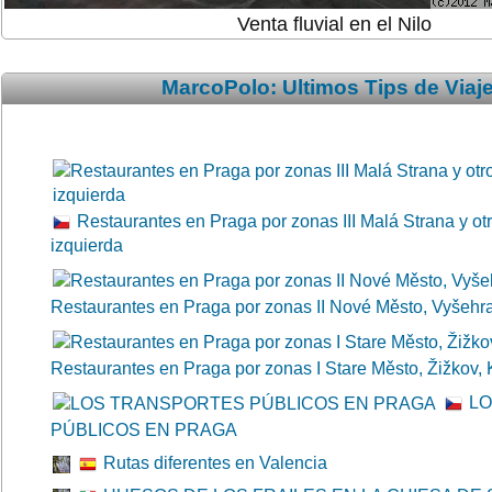
Venta fluvial en el Nilo
MarcoPolo: Ultimos Tips de Viaj
Restaurantes en Praga por zonas III Malá Strana y otro
izquierda
Restaurantes en Praga por zonas II Nové Město, Vyšehr
Restaurantes en Praga por zonas I Stare Město, Žižkov, K
LO
PÚBLICOS EN PRAGA
Rutas diferentes en Valencia