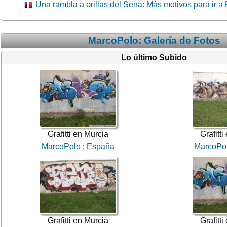
Una rambla a orillas del Sena: Más motivos para ir a 
MarcoPolo: Galería de Fotos
Lo último Subido
Grafitti en Murcia
Grafitti
MarcoPolo
:
España
MarcoPo
Grafitti en Murcia
Grafitti