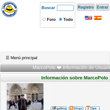
Registro
Entrar
Buscar
Foro
Todo
☰ Menú principal
MarcoPolo ❤️ Información de Usuari
Información sobre MarcoPolo