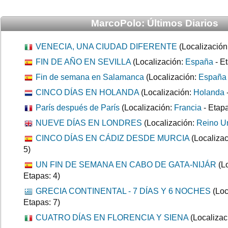
MarcoPolo: Últimos Diarios
VENECIA, UNA CIUDAD DIFERENTE
(Localización
FIN DE AÑO EN SEVILLA
(Localización:
España
- Et
Fin de semana en Salamanca
(Localización:
España
CINCO DÍAS EN HOLANDA
(Localización:
Holanda
París después de París
(Localización:
Francia
- Etapa
NUEVE DÍAS EN LONDRES
(Localización:
Reino U
CINCO DÍAS EN CÁDIZ DESDE MURCIA
(Localiza
5)
UN FIN DE SEMANA EN CABO DE GATA-NIJÁR
(Lo
Etapas: 4)
GRECIA CONTINENTAL - 7 DÍAS Y 6 NOCHES
(Loc
Etapas: 7)
CUATRO DÍAS EN FLORENCIA Y SIENA
(Localizac