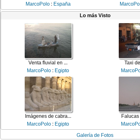
MarcoPolo
:
España
MarcoPo
Lo más Visto
Venta fluvial en ...
Taxi de
MarcoPolo
:
Egipto
MarcoPo
Imágenes de cabra...
Falucas 
MarcoPolo
:
Egipto
MarcoPo
Galería de Fotos