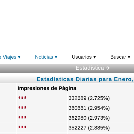
e Viajes
Noticias
Usuarios
Buscar
Estadística ✈️
Estadísticas Diarias para Enero
Impresiones de Página
332689 (2.725%)
360661 (2.954%)
362980 (2.973%)
352227 (2.885%)