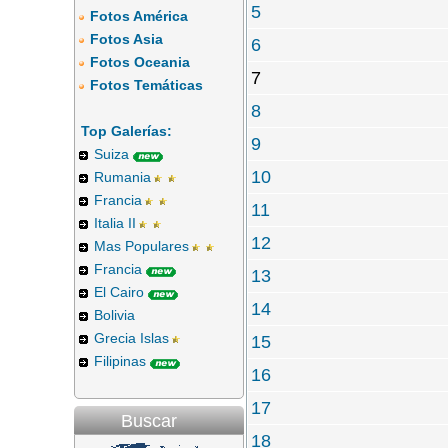
5
Fotos América
Fotos Asia
6
Fotos Oceania
7
Fotos Temáticas
8
Top Galerías:
9
Suiza
10
Rumania
Francia
11
Italia II
12
Mas Populares
Francia
13
El Cairo
14
Bolivia
Grecia Islas
15
Filipinas
16
17
Buscar
18