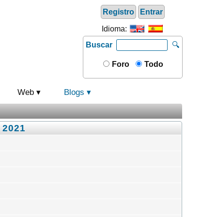
Registro
Entrar
Idioma:
Buscar
🔍
Foro
Todo
Web
Blogs
, 2021