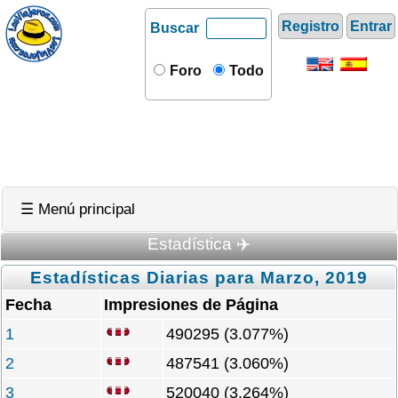
Registro
Entrar
Buscar
Foro
Todo
☰ Menú principal
Estadística ✈️
Estadísticas Diarias para Marzo, 2019
Fecha
Impresiones de Página
1
490295 (3.077%)
2
487541 (3.060%)
3
520040 (3.264%)