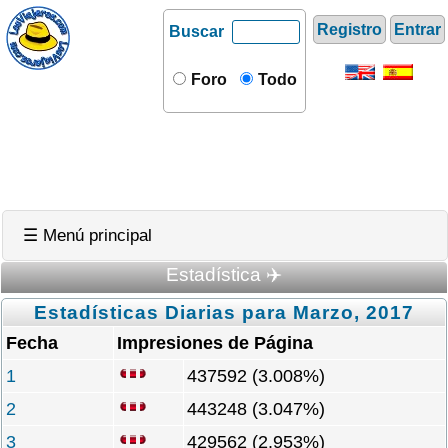
Registro
Entrar
Buscar
Foro
Todo
☰ Menú principal
Estadística ✈️
Estadísticas Diarias para Marzo, 2017
Fecha
Impresiones de Página
1
437592 (3.008%)
2
443248 (3.047%)
3
429562 (2.953%)