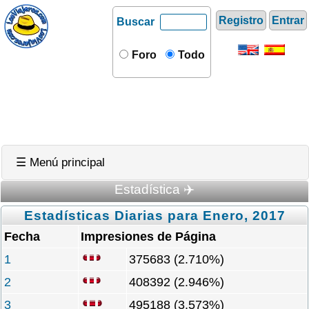
Registro
Entrar
Buscar
Foro
Todo
☰ Menú principal
Estadística ✈️
Estadísticas Diarias para Enero, 2017
Fecha
Impresiones de Página
1
375683 (2.710%)
2
408392 (2.946%)
3
495188 (3.573%)