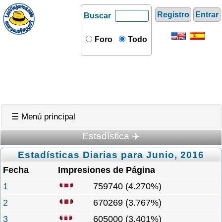
Registro
Entrar
Buscar
Foro
Todo
☰ Menú principal
Estadística ✈️
Estadísticas Diarias para Junio, 2016
Fecha
Impresiones de Página
1
759740 (4.270%)
2
670269 (3.767%)
3
605000 (3.401%)