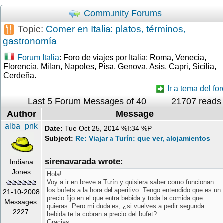
Community Forums
Topic:
Comer en Italia: platos, términos,
gastronomía
Forum Italia
: Foro de viajes por Italia: Roma, Venecia,
Florencia, Milan, Napoles, Pisa, Genova, Asis, Capri, Sicilia,
Cerdeña.
Ir a tema del for
Last 5 Forum Messages of 40
21707 reads
Author
Message
alba_pnk
Date:
Tue Oct 25, 2014 %I:34 %P
Subject:
Re: Viajar a Turín: que ver, alojamientos
sirenavarada wrote:
Indiana
Jones
Hola!
Voy a ir en breve a Turín y quisiera saber como funcionan
los bufets a la hora del aperitivo. Tengo entendido que es un
21-10-2008
precio fijo en el que entra bebida y toda la comida que
Messages:
quieras. Pero mi duda es, ¿si vuelves a pedir segunda
2227
bebida te la cobran a precio del bufet?.
Gracias