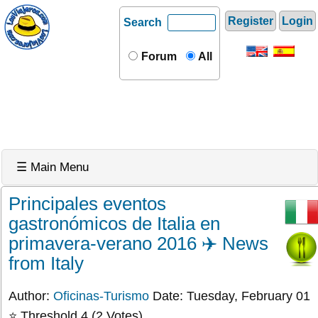
Register
Login
Search
Forum
All
☰ Main Menu
Principales eventos
gastronómicos de Italia en
primavera-verano 2016 ✈️ News
from Italy
Author:
Oficinas-Turismo
Date: Tuesday, February 01
⭐ Threshold 4 (2 Votes)