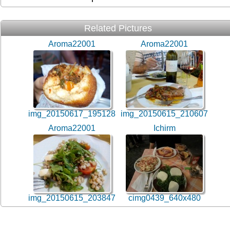
Related Pictures
Aroma22001
Aroma22001
img_20150617_195128
img_20150615_210607
Aroma22001
Ichirm
img_20150615_203847
cimg0439_640x480