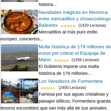
historia...
Navidades mágicas en Menorca
entre mercadillos y showcookings
Baleares
(1420 Lecturas)
Mercadillos al más puro estilo
europeo, conciertos...
Multa histórica de 179 millones de
euros por cobrar el Equipaje de
Mano
(1456 Lecturas)
El Gobierno impone una multa
histórica de 179 millones...
Los Varaderos de Formentera
(2400 Lecturas)
Famosa por sus aguas cristalinas y
paisajes idílicos, Formentera guarda
tesoros escondidos que van más allá de sus arenales.