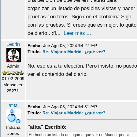
una petición de que ver en Madrid para
organizar un listado de posibles visitas y hacer
pruebas con fotos. Sigo con el problema.Sigo
con las pruebas. Si crees que es mejor, lo quito
de diario . :fl...
Leer más ...
Lecrín
Fecha:
Jue Ago 05, 2024 %I:27 %P
Título:
Re: Viajar a Madrid: ¿qué ver?
No, eso es a tu elección. Pero insisto, no puedo
Admin
ver el contenido del diario.
01-02-2009
Mensajes:
25271
atita
Fecha:
Jue Ago 05, 2024 %I:51 %P
Título:
Re: Viajar a Madrid: ¿qué ver?
"atita" Escribió:
Indiana
Jones
He hecho un listado de lugares que ver en Madrid, por si