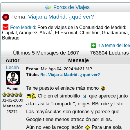
Foros de Viajes
Tema:
Viajar a Madrid: ¿qué ver?
Foro Madrid
: Foro de viajes de la Comunidad de Madrid:
Capital, Aranjuez, Alcalá, El Escorial, Chinchón, Guadarrama,
Buitrago
Ir a tema del for
Últimos 5 Mensajes de 1607
763804 Lecturas
Autor
Mensaje
Lecrín
Fecha:
Mie Ago 04, 2024 %I:31 %P
Título:
Re: Viajar a Madrid: ¿qué ver?
Te he puesto el enlace más mono
Admin
Clic en el simbolillo
que aparece junto
01-02-2009
a la casilla "compartir", eliges BBcode y listo.
Mensajes:
Las mayúsculas son gritonas y parece que
25271
Google tiene menos atracción por ellas.
Aún no veo la recopilación
Para una sola