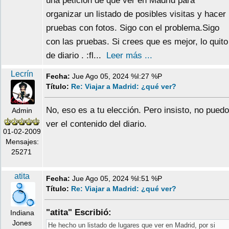
una petición de que ver en Madrid para
organizar un listado de posibles visitas y hacer
pruebas con fotos. Sigo con el problema.Sigo
con las pruebas. Si crees que es mejor, lo quito
de diario . :fl...
Leer más ...
Lecrín
Fecha:
Jue Ago 05, 2024 %I:27 %P
Título:
Re: Viajar a Madrid: ¿qué ver?
No, eso es a tu elección. Pero insisto, no puedo
Admin
ver el contenido del diario.
01-02-2009
Mensajes:
25271
atita
Fecha:
Jue Ago 05, 2024 %I:51 %P
Título:
Re: Viajar a Madrid: ¿qué ver?
"atita" Escribió:
Indiana
Jones
He hecho un listado de lugares que ver en Madrid, por si