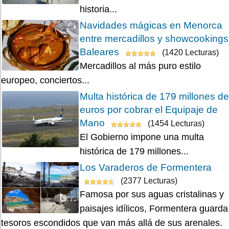
historia...
Navidades mágicas en Menorca
entre mercadillos y showcookings
Baleares
(1420 Lecturas)
Mercadillos al más puro estilo
europeo, conciertos...
Multa histórica de 179 millones de
euros por cobrar el Equipaje de
Mano
(1454 Lecturas)
El Gobierno impone una multa
histórica de 179 millones...
Los Varaderos de Formentera
(2377 Lecturas)
Famosa por sus aguas cristalinas y
paisajes idílicos, Formentera guarda
tesoros escondidos que van más allá de sus arenales.