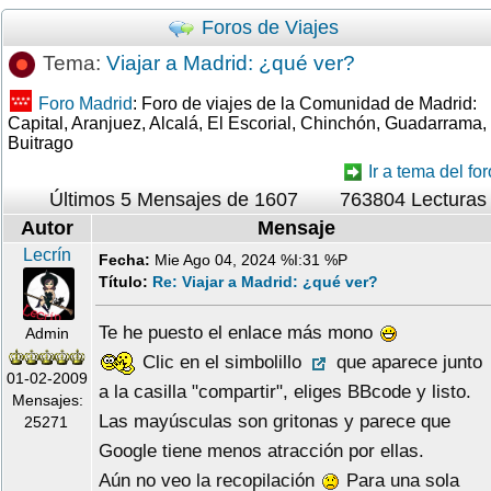
Foros de Viajes
Tema:
Viajar a Madrid: ¿qué ver?
Foro Madrid
: Foro de viajes de la Comunidad de Madrid:
Capital, Aranjuez, Alcalá, El Escorial, Chinchón, Guadarrama,
Buitrago
Ir a tema del for
Últimos 5 Mensajes de 1607
763804 Lecturas
Autor
Mensaje
Lecrín
Fecha:
Mie Ago 04, 2024 %I:31 %P
Título:
Re: Viajar a Madrid: ¿qué ver?
Te he puesto el enlace más mono
Admin
Clic en el simbolillo
que aparece junto
01-02-2009
a la casilla "compartir", eliges BBcode y listo.
Mensajes:
Las mayúsculas son gritonas y parece que
25271
Google tiene menos atracción por ellas.
Aún no veo la recopilación
Para una sola