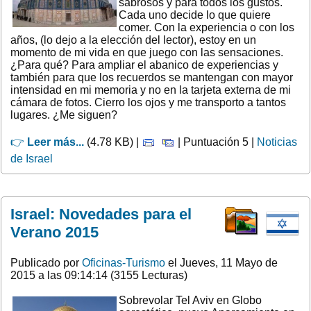
sabrosos y para todos los gustos.
Cada uno decide lo que quiere
comer. Con la experiencia o con los
años, (lo dejo a la elección del lector), estoy en un
momento de mi vida en que juego con las sensaciones.
¿Para qué? Para ampliar el abanico de experiencias y
también para que los recuerdos se mantengan con mayor
intensidad en mi memoria y no en la tarjeta externa de mi
cámara de fotos. Cierro los ojos y me transporto a tantos
lugares. ¿Me siguen?
👉
Leer más...
(4.78 KB) |
| Puntuación 5 |
Noticias
de Israel
Israel: Novedades para el
Verano 2015
Publicado por
Oficinas-Turismo
el Jueves, 11 Mayo de
2015 a las 09:14:14 (3155 Lecturas)
Sobrevolar Tel Aviv en Globo