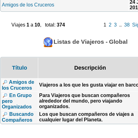
24 
Amigos de los Cruceros
201
Viajes
1
a
10
, total:
374
1
2
3
..
38
Si
Listas de Viajeros - Global
Título
Descripción
Amigos de
Viajeros a los que les gusta viajar en barco
los Cruceros
En Grupo
Para Viajeros que buscan compañeros
alrededor del mundo, pero viajando
pero
organizados.
Organizados
Buscando
Los que buscan compañeros de viajes a
cualquier lugar del Planeta.
Compañeros