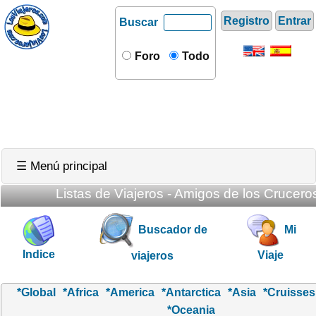
Registro
Entrar
Buscar
Foro
Todo
☰ Menú principal
Listas de Viajeros - Amigos de los Cruceros
Buscador de
Mi
Indice
Viaje
viajeros
*Global
*Africa
*America
*Antarctica
*Asia
*Cruisses
*Oceania