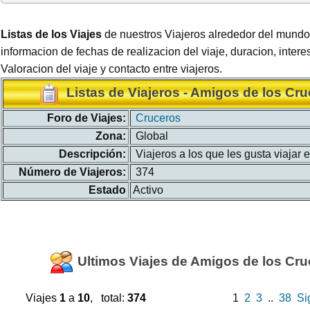
Listas de los Viajes
de nuestros Viajeros alrededor del mundo
informacion de fechas de realizacion del viaje, duracion, intere
Valoracion del viaje y contacto entre viajeros.
Listas de Viajeros - Amigos de los Cr
Foro de Viajes:
Cruceros
Zona:
Global
Descripción:
Viajeros a los que les gusta viajar 
Número de Viajeros:
374
Estado
Activo
Ultimos Viajes de Amigos de los Cru
Viajes
1
a
10
, total:
374
1
2
3
..
38
Si