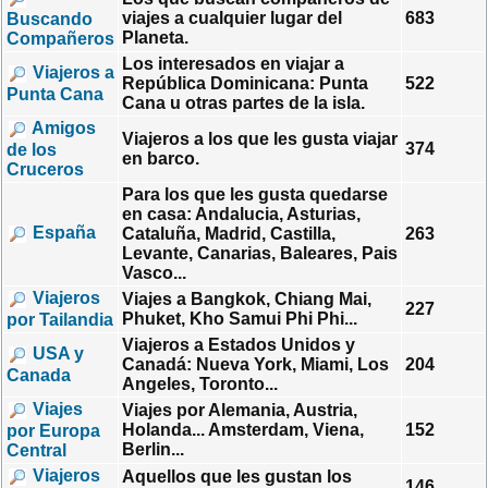
viajes a cualquier lugar del
683
Buscando
Planeta.
Compañeros
Los interesados en viajar a
Viajeros a
República Dominicana: Punta
522
Punta Cana
Cana u otras partes de la isla.
Amigos
Viajeros a los que les gusta viajar
374
de los
en barco.
Cruceros
Para los que les gusta quedarse
en casa: Andalucia, Asturias,
España
Cataluña, Madrid, Castilla,
263
Levante, Canarias, Baleares, Pais
Vasco...
Viajeros
Viajes a Bangkok, Chiang Mai,
227
Phuket, Kho Samui Phi Phi...
por Tailandia
Viajeros a Estados Unidos y
USA y
Canadá: Nueva York, Miami, Los
204
Canada
Angeles, Toronto...
Viajes
Viajes por Alemania, Austria,
Holanda... Amsterdam, Viena,
152
por Europa
Berlin...
Central
Viajeros
Aquellos que les gustan los
146