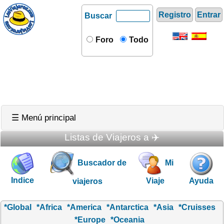
Registro
Entrar
Buscar
Foro
Todo
☰ Menú principal
Listas de Viajeros a ✈️
Buscador de
Mi
Indice
Viaje
Ayuda
viajeros
*Global
*Africa
*America
*Antarctica
*Asia
*Cruisses
*Europe
*Oceania