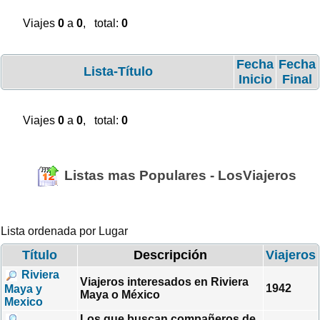
Viajes
0
a
0
, total:
0
Fecha
Fecha
Lista-Título
Inicio
Final
Viajes
0
a
0
, total:
0
Listas mas Populares - LosViajeros
Lista ordenada por Lugar
Título
Descripción
Viajeros
Riviera
Viajeros interesados en Riviera
1942
Maya y
Maya o México
Mexico
Los que buscan compañeros de