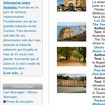
La estac
Informacion sobre
junto al 
Australia:
Australia es un
Flinder
país de números
Melbourn
Yarra Riv
impresionantes.
Los Do
Posiblemente uno de los
The Twel
grandes batiendo record
Author
Guiness. Para hacernos
Text:
E
Australi
una idea de sus
The Twe
dimensiones solo decir que
shore in
teniendo la mitad de
Otoño 
población que España es
Autun i
mas de 15 veces mas
Author
Text:
L
grande. Asumiendo que el
la llega
avión es el único medio de
Beautif
transporte abor...
Port A
(Leer más ...)
Port Ar
Author
Text:
E
oficialme
Forum/Foros
Port Ar
Last Messages / Ultimos
in Tasma
areas and
Mensajes
:
Parque
Punto de encuentro
Wetland