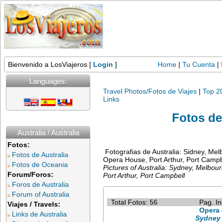
Bienvenido a LosViajeros [
Login
]
Home
|
Tu Cuenta
|
Languages:
Travel Photos/Fotos de Viajes
|
Top 2
Links
Fotos de
Australia / Australia
Fotos:
Fotografias de Australia: Sidney, Me
Fotos de Australia
Opera House, Port Arthur, Port Campbe
Fotos de Oceania
Pictures of Australia: Sydney, Melbo
Forum/Foros:
Port Arthur, Port Campbell
Foros de Australia
Forum of Australia
Total Fotos: 56
Pag. In
Viajes / Travels:
Opera 
Links de Australia
Sydney 