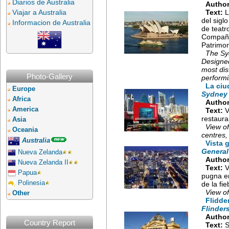
Diarios de Australia
Author
Viajar a Australia
Text:
L
del sigl
Informacion de Australia
de teatr
Compañía
Patrimo
The Sy
Designed
most dis
Photo-Gallery
performi
La ciu
Europe
Sydney 
Africa
Author
America
Text:
V
restaura
Asia
View of
Oceania
centres,
Australia
Vista 
General
Nueva Zelanda
Author
Nueva Zelanda II
Text:
V
Papua
pugna en
Polinesia
de la fie
View of
Other
Flidde
Flinders
Author
Country Report
Text:
S