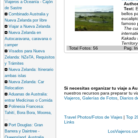
Viajeros a Oceanía - Cajón
Author
de Sastre
Text:
E
bellos p
Combinado Australia y
eucalipt
Nueva Zelanda por libre
famoso p
Viajar a Nueva Zelanda
The cul
Nueva Zelanda en
internat
Kakadu N
Autocaravana, caravana o
Territor
camper
Total Fotos: 56
Pag. In
Visados para Nueva
Zelanda: NZeTA, Requisitos
y Trámites
Nueva Zelanda: Itinerario
ambas islas
Nueva Zelanda: Car
Si necesitas organizar tu viaje a Au
Relocation
nuestros recursos para preparar tu via
Aduanas de Australia:
Viajeros
,
Galerías de Fotos
,
Diarios d
entrar Medicinas o Comida
Polinesia Francesa:
Tahití, Bora Bora, Moorea,
Travel Photos/Fotos de Viajes
|
Top 2
...
Links
Port Douglas: Gran
LosViajeros.co
Barrera y Daintree -
Queensland, Australia