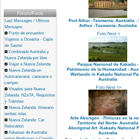
Forum/Foros
Port Athur -Tasmania- Australia - 
Last Messages / Ultimos
Arthur -Tasmania- Australia
Mensajes
:
Foto Next >
Punto de encuentro
Viajeros a Oceanía - Cajón
de Sastre
Combinado Australia y
Nueva Zelanda por libre
Parque Nacional de Kakadu -
Viajar a Nueva Zelanda
Patrimonio de la Humanidad - Aust
Nueva Zelanda en
Wetlands in Kakadu National Par
Autocaravana, caravana o
Australia
camper
Foto Next >>
Visados para Nueva
Zelanda: NZeTA, Requisitos
y Trámites
Nueva Zelanda: Itinerario
ambas islas
Arte Aborigen - Pinturas en la ro
Nueva Zelanda: Car
Territorio del Norte- Australia
Relocation
Aboriginal Art -Kakadu National P
Australia
Aduanas de Australia:
entrar Medicinas o Comida