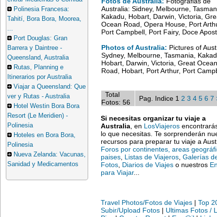
Fotos de Australia:
Fotografias de
Australia: Sidney, Melbourne, Tasman
Polinesia Francesa:
Kakadu, Hobart, Darwin, Victoria, Gre
Tahití, Bora Bora, Moorea,
Ocean Road, Opera House, Port Arthu
...
Port Campbell, Port Fairy, Doce Apost
Port Douglas: Gran
Photos of Australia:
Pictures of Austr
Barrera y Daintree -
Sydney, Melbourne, Tasmania, Kakad
Queensland, Australia
Hobart, Darwin, Victoria, Great Ocea
Rutas, Planning e
Road, Hobart, Port Arthur, Port Campb
Itinerarios por Australia
Viajar a Queensland: Que
Total
ver y Rutas - Australia
Pag. Indice 1
2
3
4
5
6
7
Fotos: 56
Hotel Westin Bora Bora
Resort (Le Meridien) -
Si necesitas organizar tu viaje a
Polinesia
Australia
, en
LosViajeros
encontrarás
lo que necesitas. Te sorprenderán nu
Hoteles en Bora Bora,
recursos para preparar tu viaje a Austr
Polinesia
Foros por continentes, areas geográf
Nueva Zelanda: Vacunas,
paises
,
Listas de Viajeros
,
Galerías d
Sanidad y Medicamentos
Fotos
,
Diarios de Viajes
o nuestros
En
para Viajar
...
Travel Photos/Fotos de Viajes
|
Top 2
Subir/Upload Fotos
|
Ultimas Fotos / 