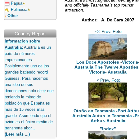
Papua
and officially Tasmania's top tourist
attraction.
Polinesia
Other
Author: A. De Cara 2007
<< Prev. Foto
Country Report
Informacion sobre
Australia:
Australia es un
país de números
impresionantes.
Los Doce Apostoles -Victoria
Posiblemente uno de los
Australia The Twelve Apostles
Victoria- Australia
grandes batiendo record
Guiness. Para hacernos
< Prev. Foto
una idea de sus
dimensiones solo decir que
teniendo la mitad de
población que España es
mas de 15 veces mas
Otoño en Tasmania -Port Arthu
Australia Autun in Tasmania -P
grande. Asumiendo que el
Arthur- Australia
avión es el único medio de
transporte abor...
"Index"
(Leer más ...)