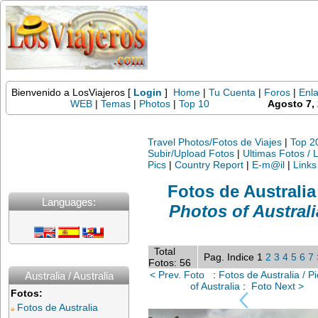
Bienvenido a LosViajeros [
Login
]
Home
|
Tu Cuenta
|
Foros
|
Enl
WEB
|
Temas
|
Photos
|
Top 10
Agosto 7,
Travel Photos/Fotos de Viajes
|
Top 2
Subir/Upload Fotos
|
Ultimas Fotos / 
Pics
|
Country Report
|
E-m@il
|
Links
Fotos de Australia
Languages:
Photos of Australi
Total
Pag. Indice 1
2
3
4
5
6
7
Fotos: 56
< Prev. Foto
:
Fotos de Australia / Pi
Australia / Australia
of Australia
:
Foto Next >
Fotos:
Fotos de Australia