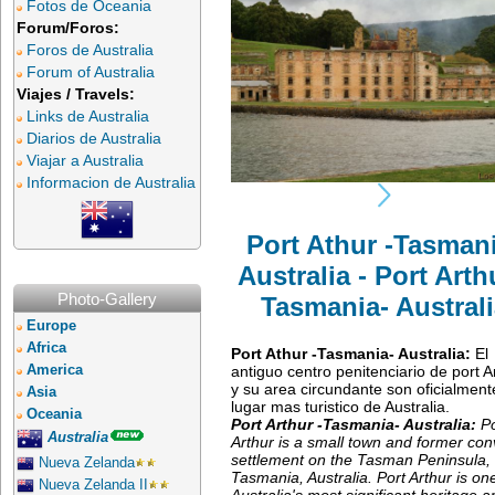
Fotos de Oceania
Forum/Foros:
Foros de Australia
Forum of Australia
Viajes / Travels:
Links de Australia
Diarios de Australia
Viajar a Australia
Informacion de Australia
Port Athur -Tasman
Australia - Port Arth
Photo-Gallery
Tasmania- Australi
Europe
Africa
Port Athur -Tasmania- Australia:
El
antiguo centro penitenciario de port A
America
y su area circundante son oficialment
Asia
lugar mas turistico de Australia.
Oceania
Port Arthur -Tasmania- Australia:
Po
Australia
Arthur is a small town and former con
settlement on the Tasman Peninsula, 
Nueva Zelanda
Tasmania, Australia. Port Arthur is on
Nueva Zelanda II
Australia's most significant heritage a