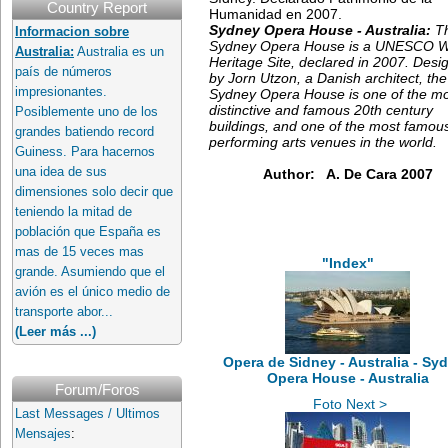
Country Report
Humanidad en 2007.
Sydney Opera House - Australia:
T
Informacion sobre
Sydney Opera House is a UNESCO W
Australia:
Australia es un
Heritage Site, declared in 2007. Desi
país de números
by Jorn Utzon, a Danish architect, the
impresionantes.
Sydney Opera House is one of the m
distinctive and famous 20th century
Posiblemente uno de los
buildings, and one of the most famou
grandes batiendo record
performing arts venues in the world.
Guiness. Para hacernos
una idea de sus
Author: A. De Cara 2007
dimensiones solo decir que
teniendo la mitad de
población que España es
mas de 15 veces mas
"Index"
grande. Asumiendo que el
avión es el único medio de
transporte abor...
(Leer más ...)
Opera de Sidney - Australia - Sy
Opera House - Australia
Forum/Foros
Foto Next >
Last Messages / Ultimos
Mensajes
: