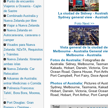
Punto de encuentro
Viajeros a Oceanía - Cajón
de Sastre
La ciudad de Sidney - Australi
Combinado Australia y
Sydney general view - Australi
Nueva Zelanda por libre
Foto Next >>
Viajar a Nueva Zelanda
Nueva Zelanda en
Autocaravana, caravana o
camper
Visados para Nueva
Vista general de la ciudad de
Zelanda: NZeTA, Requisitos
Melbourne - Australia General vie
y Trámites
Melbourne - Australia
Nueva Zelanda: Itinerario
Fotos de Australia:
Fotografias de
Australia: Sidney, Melbourne, Tasman
ambas islas
Kakadu, Hobart, Darwin, Victoria, Gre
Nueva Zelanda: Car
Ocean Road, Opera House, Port Arthu
Relocation
Port Campbell, Port Fairy, Doce Apost
Aduanas de Australia:
Photos of Australia:
Pictures of Austr
entrar Medicinas o Comida
Sydney, Melbourne, Tasmania, Kakad
Polinesia Francesa:
Hobart, Darwin, Victoria, Great Ocea
Tahití, Bora Bora, Moorea,
Road, Hobart, Port Arthur, Port Campb
...
Port Douglas: Gran
Total
Barrera y Daintree -