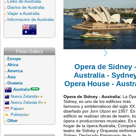
Links de Australia
Diarios de Australia
Viajar a Australia
Informacion de Australia
Photo-Gallery
Europe
Opera de Sidney 
Africa
America
Australia - Sydne
Asia
Opera House - Austr
Oceania
Australia
Opera de Sidney - Australia:
La Ópe
Nueva Zelanda
Sídney, es uno de los edificios más
Nueva Zelanda II
famosos y emblemáticos del siglo XX
Papua
diseñado por Jorn Utzon en 1957. En 
Polinesia
edificio se realizan obras de teatro, ba
ópera o producciones musicales. Es e
Other
hogar de la ópera Australia, Compañí
teatro de Sídney y Orquesta sinfónic
Sídney. Declarado Patrimonio de la