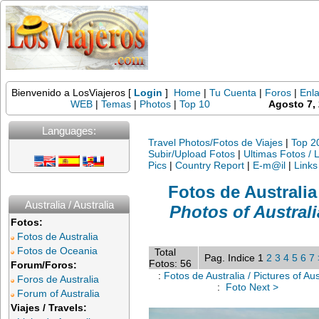
Bienvenido a LosViajeros [
Login
]
Home
|
Tu Cuenta
|
Foros
|
Enl
WEB
|
Temas
|
Photos
|
Top 10
Agosto 7,
Languages:
Travel Photos/Fotos de Viajes
|
Top 2
Subir/Upload Fotos
|
Ultimas Fotos / 
Pics
|
Country Report
|
E-m@il
|
Links
Fotos de Australia
Australia / Australia
Photos of Australi
Fotos:
Fotos de Australia
Fotos de Oceania
Total
Pag. Indice 1
2
3
4
5
6
7
Fotos: 56
Forum/Foros:
:
Fotos de Australia / Pictures of Aus
Foros de Australia
:
Foto Next >
Forum of Australia
Viajes / Travels: