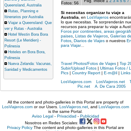
Pag. Indice 1
2
3
4
5
6
7
Fotos: 56
Queensland, Australia
Rutas, Planning e
Si necesitas organizar tu viaje a
Itinerarios por Australia
Australia
, en
LosViajeros
encontrarás
lo que necesitas. Te sorprenderán nu
Viajar a Queensland: Que
recursos para preparar tu viaje a Austr
ver y Rutas - Australia
Foros por continentes, areas geográf
Hotel Westin Bora Bora
paises
,
Listas de Viajeros
,
Galerías d
Resort (Le Meridien) -
Fotos
,
Diarios de Viajes
o nuestros
En
para Viajar
...
Polinesia
Hoteles en Bora Bora,
Polinesia
Travel Photos/Fotos de Viajes
|
Top 2
Nueva Zelanda: Vacunas,
Subir/Upload Fotos
|
Ultimas Fotos / 
Sanidad y Medicamentos
Pics
|
Country Report
|
E-m@il
|
Links
LosViajeros.com
LosViajeros.net
Pic.net
A. De Cara 2005
All the content and photo-galleries in this Portal are property of
LosViajeros.com
or our Users.
LosViajeros.net
, and
LosViajeros.com
is the same Portal.
Aviso Legal
-
Privacidad
-
Publicidad
Nosotros en Redes Sociales:
Privacy Policy
The content and photo-galleries in this Portal are