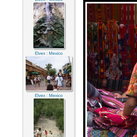
Elvex
:
Mexico
Elvex
:
Mexico