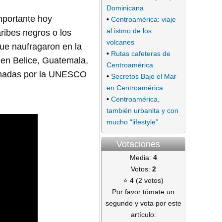
Dominicana
mportante hoy
•
Centroamérica: viaje
al istmo de los
ribes negros o los
volcanes
que naufragaron en la
•
Rutas cafeteras de
 en Belice, Guatemala,
Centroamérica
lamadas por la UNESCO
•
Secretos Bajo el Mar
en Centroamérica
•
Centroamérica,
también urbanita y con
mucho “lifestyle”
Votaciones
Media:
4
Votos:
2
⭐ 4 (2 votos)
Por favor tómate un
segundo y vota por este
artículo: