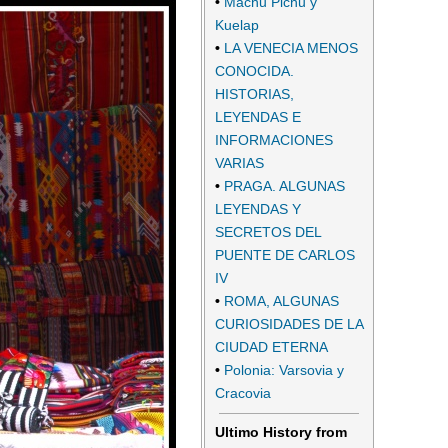
•
Machu Pichu y
Kuelap
•
LA VENECIA MENOS
CONOCIDA.
HISTORIAS,
LEYENDAS E
INFORMACIONES
VARIAS
•
PRAGA. ALGUNAS
LEYENDAS Y
SECRETOS DEL
PUENTE DE CARLOS
IV
•
ROMA, ALGUNAS
CURIOSIDADES DE LA
CIUDAD ETERNA
•
Polonia: Varsovia y
Cracovia
Ultimo History from