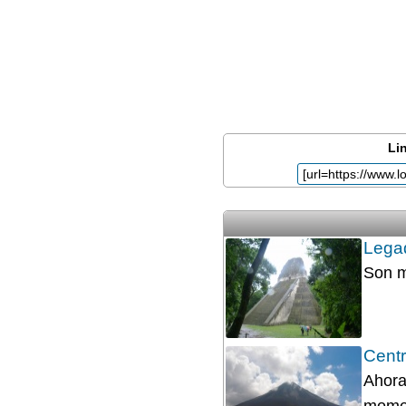
Lin
Legad
Son m
Centr
Ahora
momen