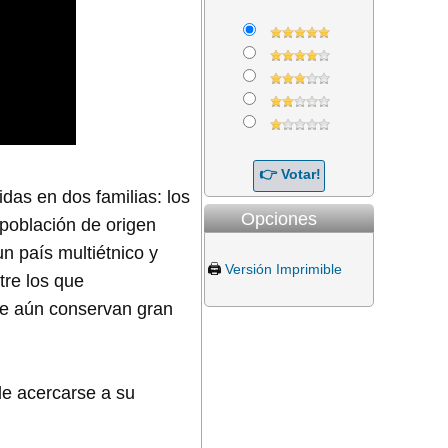
idas en dos familias: los
Opciones
 población de origen
n país multiétnico y
🖨️
Versión Imprimible
tre los que
ue aún conservan gran
de acercarse a su