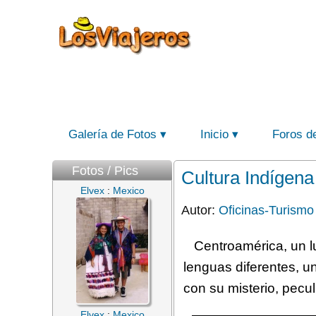
Galería de Fotos
Inicio
Foros d
Fotos / Pics
Cultura Indígena
Elvex
:
Mexico
Autor:
Oficinas-Turismo
Centroamérica, un l
lenguas diferentes, u
con su misterio, peculi
Elvex
:
Mexico