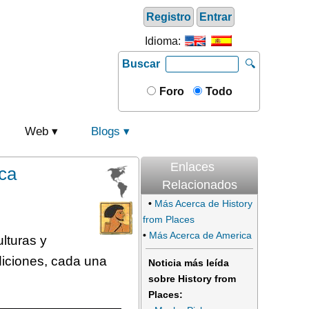
Registro
Entrar
Idioma:
Buscar
🔍
Foro
Todo
Web
Blogs
Enlaces
ica
Relacionados
•
Más Acerca de History
from Places
•
Más Acerca de America
lturas y
diciones, cada una
Noticia más leída
sobre History from
Places: