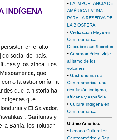
•
LA IMPORTANCIA DE
A INDÍGENA
AMÉRICA LATINA
PARA LA RESERVA DE
LA BIOSFERA
•
Civilización Maya en
Centroamérica.
persisten en el alto
Descubre sus Secretos
•
Centroamérica: viaje
ido social del país.
al istmo de los
funas y los Xinca. Los
volcanes
e Mesoamérica, que
•
Gastronomía de
 como la astronomía, la
Centroamérica, una
rica fusión indígena,
ndes que la historia ha
africana y española
 indígenas que
•
Cultura Indígena en
Honduras y El Salvador,
Centroamérica
Tawahkas , Garífunas y
Ultimo America:
e la Bahía, los Tolupan
•
Legado Cultural en
Centroamérica y Rep.