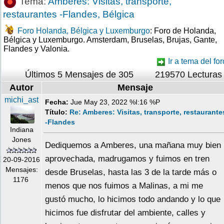
Tema:
Amberes: Visitas, transporte,
restaurantes -Flandes, Bélgica
Foro Holanda, Bélgica y Luxemburgo
: Foro de Holanda,
Bélgica y Luxemburgo. Amsterdam, Bruselas, Brujas, Gante,
Flandes y Valonia.
Ir a tema del for
Últimos 5 Mensajes de 305
219570 Lecturas
Autor
Mensaje
michi_ast
Fecha:
Jue May 23, 2022 %I:16 %P
Título:
Re: Amberes: Visitas, transporte, restaurante
-Flandes
Indiana
Jones
Dediquemos a Amberes, una mañana muy bien
aprovechada, madrugamos y fuimos en tren
20-09-2016
Mensajes:
desde Bruselas, hasta las 3 de la tarde más o
1176
menos que nos fuimos a Malinas, a mi me
gustó mucho, lo hicimos todo andando y lo que
hicimos fue disfrutar del ambiente, calles y