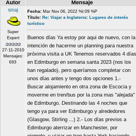
Autor
Mensaje
sinaj
Fecha:
Mar Nov 06, 2022 %I:09 %P
Título:
Re: Viajar a Inglaterra: Lugares de interés
turístico
Super
Buenos días Ya estoy por aqui de nuevo, con la
Expert
intención de hacerme un planning para nuestra
27-11-2010
próxima visita a UK Tenemos reservados 4 día
Mensajes:
en Edimburgo en semana santa 2023 (nos los
693
han regalado), pero queríamos completar con
unos días antes y tengo dos opciones 1.-
Buscar alojamiento en otra zona de Escocia y
moverme en tren/bus por la zona mas "alejada"
de Edimburgo. Destinando las 4 noches que
tengo ya para ver Edimburgo y alrededores
(Glasgow, Stirling ...) 2.- Los días previos a
Edimburgo aterrizar en Manchester, por
ejemplo, y viajar en tren hasta York haciendo