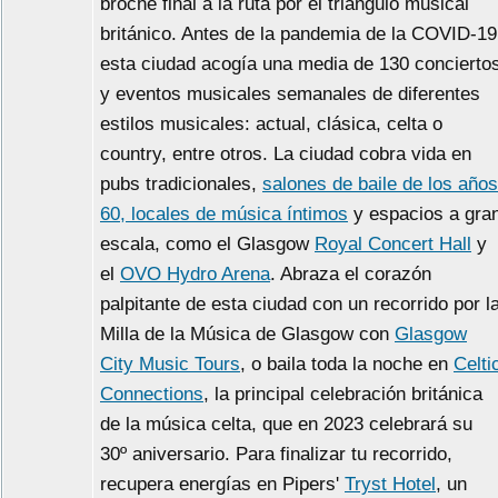
broche final a la ruta por el triángulo musical
británico. Antes de la pandemia de la COVID-19
esta ciudad acogía una media de 130 concierto
y eventos musicales semanales de diferentes
estilos musicales: actual, clásica, celta o
country, entre otros. La ciudad cobra vida en
pubs tradicionales,
salones de baile de los años
60, locales de música íntimos
y espacios a gra
escala, como el Glasgow
Royal Concert Hall
y
el
OVO Hydro Arena
. Abraza el corazón
palpitante de esta ciudad con un recorrido por l
Milla de la Música de Glasgow con
Glasgow
City Music Tours
, o baila toda la noche en
Celti
Connections
, la principal celebración británica
de la música celta, que en 2023 celebrará su
30º aniversario. Para finalizar tu recorrido,
recupera energías en Pipers'
Tryst Hotel
, un