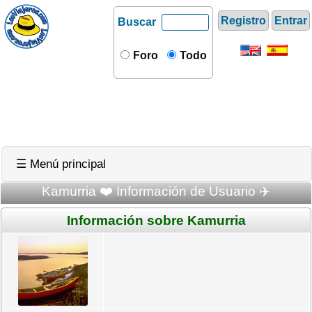
Registro
Entrar
Buscar
Foro
Todo
☰ Menú principal
Kamurria ❤️ Información de Usuario ✈️
Información sobre Kamurria