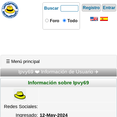
Registro
Entrar
Buscar
Foro
Todo
☰ Menú principal
Ipvy69 ❤️ Información de Usuario ✈️
Información sobre Ipvy69
Redes Sociales:
Ingresado:
12-May-2024