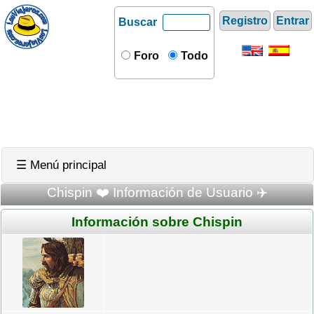
Registro
Entrar
Buscar
Foro
Todo
☰ Menú principal
Chispin ❤️ Información de Usuario ✈️
Información sobre Chispin