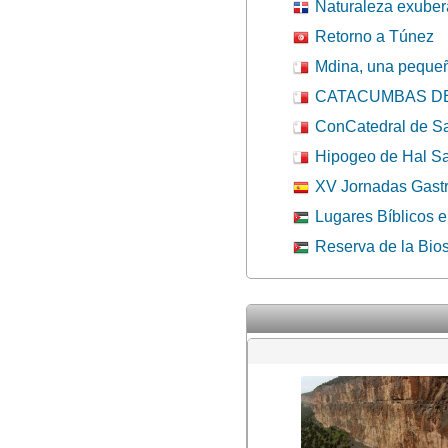
Naturaleza exuber
Retorno a Túnez
Mdina, una pequeñ
CATACUMBAS DE 
ConCatedral de Sa
Hipogeo de Hal Saf
XV Jornadas Gast
Lugares Bíblicos 
Reserva de la Bio