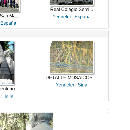
Real Colegio Semi...
San Ma...
Yennefer
:
España
:
España
DETALLE MOSAICOS ...
Yennefer
:
Siria
terio ...
:
Italia