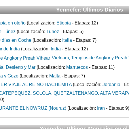
Yennefer: Últimos Diarios
opía en otoño
(Localización:
Etiopia
- Etapas: 12)
de Túnez
(Localización:
Tunez
- Etapas: 5)
10 días en Coche
(Localización:
Italia
- Etapas: 7)
r de India
(Localización:
India
- Etapas: 12)
Vietnam, Templos de Angkor y Preah 
a, Desierto y Mar
(Localización:
Marruecos
- Etapas: 11)
a y Gozo
(Localización:
Malta
- Etapas: 7)
ER VIAJE AL REINO HACHEMITA
(Localización:
Jordania
- Et
CATEPEQUEZ, SOLOLA, QUETZALTENANGO, ALTA VERAP
10)
DURANTE EL NOWRUZ (Nouruz)
(Localización:
Iran
- Etapas: 9
Yennefer: Ultimos Mensajes en el 