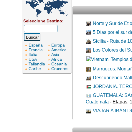
Seleccione Destino:
Norte y Sur de Eti
5 Días por el sur 
Sicilia - Ruta de 
España
Europa
Francia
America
Los Colores del Su
Italia
Asia
USA
Africa
Tailandia
Oceania
Caribe
Cruceros
Marruecos: Montañ
Descubriendo Malt
JORDANIA. TERC
GUATEMALA: SA
Guatemala
- Etapas: 
VIAJAR A IRÁN 