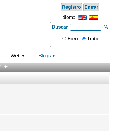
Registro
Entrar
Idioma:
Buscar
🔍
Foro
Todo
Web
Blogs
 ✈️