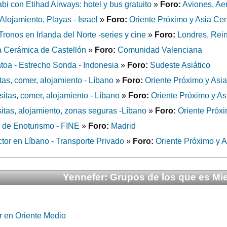
i con Etihad Airways: hotel y bus gratuito
»
Foro:
Aviones, Ae
lojamiento, Playas - Israel
»
Foro:
Oriente Próximo y Asia Cen
onos en Irlanda del Norte -series y cine
»
Foro:
Londres, Rein
a Cerámica de Castellón
»
Foro:
Comunidad Valenciana
oa - Estrecho Sonda - Indonesia
»
Foro:
Sudeste Asiático
tas, comer, alojamiento - Líbano
»
Foro:
Oriente Próximo y Asia
isitas, comer, alojamiento - Líbano
»
Foro:
Oriente Próximo y As
sitas, alojamiento, zonas seguras -Líbano
»
Foro:
Oriente Próxi
l de Enoturismo - FINE
»
Foro:
Madrid
or en Líbano - Transporte Privado
»
Foro:
Oriente Próximo y A
Yennefer: Grupos de los que es M
r en Oriente Medio