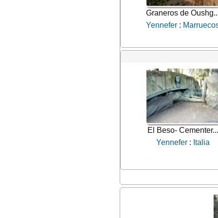
Graneros de Oushg..
Yennefer
:
Marrueco
El Beso- Cementer..
Yennefer
:
Italia