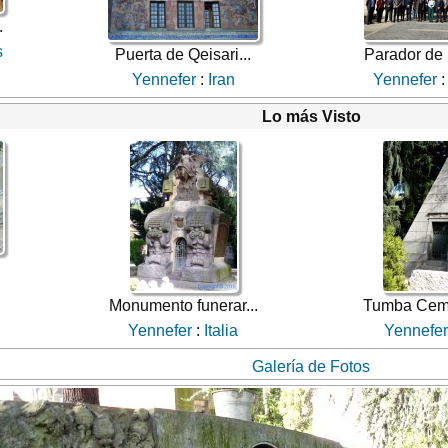
.
s
Puerta de Qeisari...
Parador de 
Yennefer
:
Iran
Yennefer
Lo más Visto
.
Monumento funerar...
Tumba Cemen
Yennefer
:
Italia
Yennefer
Galería de Fotos