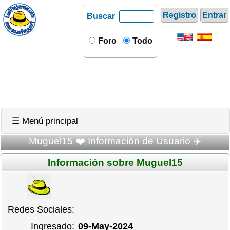
Registro
Entrar
Buscar
Foro
Todo
☰ Menú principal
Muguel15 ❤️ Información de Usuario ✈️
Información sobre Muguel15
Redes Sociales:
Ingresado:
09-May-2024