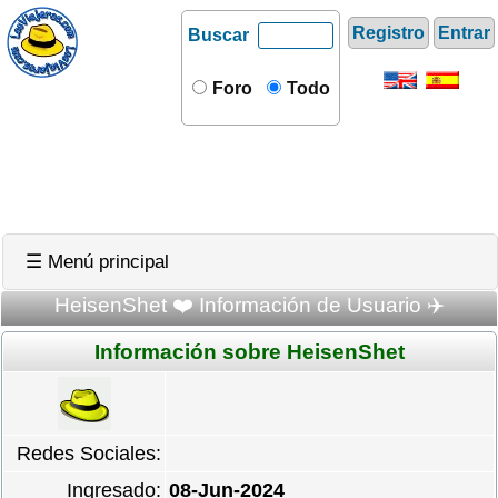
Registro
Entrar
Buscar
Foro
Todo
☰ Menú principal
HeisenShet ❤️ Información de Usuario ✈️
Información sobre HeisenShet
Redes Sociales:
Ingresado:
08-Jun-2024