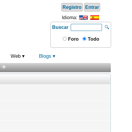
Registro
Entrar
Idioma:
Buscar
🔍
Foro
Todo
Web
Blogs
 ✈️