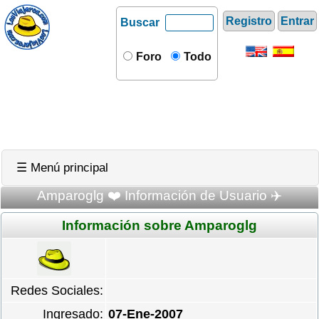
Registro
Entrar
Buscar
Foro
Todo
☰ Menú principal
Amparoglg ❤️ Información de Usuario ✈️
Información sobre Amparoglg
Redes Sociales:
Ingresado:
07-Ene-2007