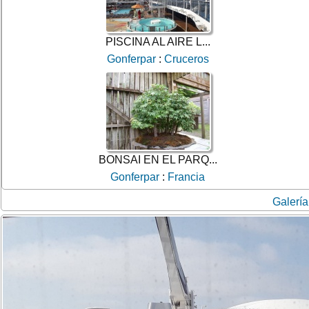
PISCINA AL AIRE L...
Gonferpar
:
Cruceros
BONSAI EN EL PARQ...
Gonferpar
:
Francia
Galería