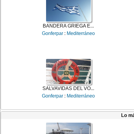
BANDERA GRIEGA E...
Gonferpar
:
Mediterráneo
SALVAVIDAS DEL VO...
Gonferpar
:
Mediterráneo
Lo má