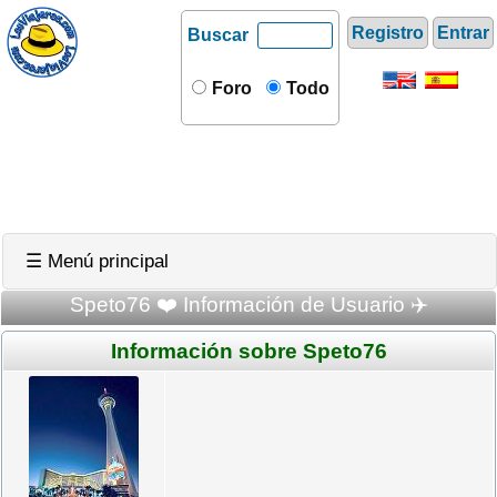
Registro
Entrar
Buscar
Foro
Todo
☰ Menú principal
Speto76 ❤️ Información de Usuario ✈️
Información sobre Speto76