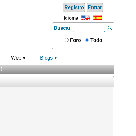
Registro
Entrar
Idioma:
Buscar
🔍
Foro
Todo
Web
Blogs
✈️