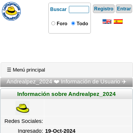
Registro
Entrar
Buscar
Foro
Todo
☰ Menú principal
Andrealpez_2024 ❤️ Información de Usuario ✈️
Información sobre Andrealpez_2024
Redes Sociales:
Ingresado:
19-Oct-2024